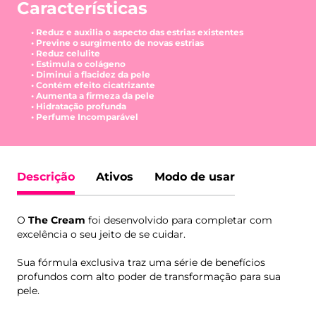
Características
• Reduz e auxilia o aspecto das estrias existentes
• Previne o surgimento de novas estrias
• Reduz celulite
• Estimula o colágeno
• Diminui a flacidez da pele
• Contém efeito cicatrizante
• Aumenta a firmeza da pele
• Hidratação profunda
• Perfume Incomparável
Descrição
Ativos
Modo de usar
O
The Cream
foi desenvolvido para completar com
excelência o seu jeito de se cuidar.
Sua fórmula exclusiva traz uma série de benefícios
profundos com alto poder de transformação para sua
pele.