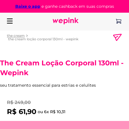
Baixe o app
e ganhe cashback em suas compras
the cream
the cream loção corporal 130ml - wepink
The Cream Loção Corporal 130ml -
Wepink
seu tratamento essencial para estrias e celulites
R$
249
,
00
R$
61
,
90
ou
6
x
R$
10
,
31