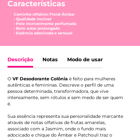
Características
Caminho olfativo: Floral Âmbar
• Qualidade incrível
• Pele incrivelmente perfumada
• Bem-estar prolongado
• Essência adocicada e sensual
Descrição
Notas
Modo de usar
O
VF Desodorante Colônia
é feito para mulheres
autênticas e femininas. Descreve o perfil de uma
pessoa determinada, transformadora, que vive
intensamente, sem rótulos e sem medo de ser quem
é.
Sua essência representa sua personalidade marcante
através de notas olfativas de frutas amarelas,
associado com a Jasmim, onde o fundo mais
adocicado e chique do Âmbar e Patchouli traz o