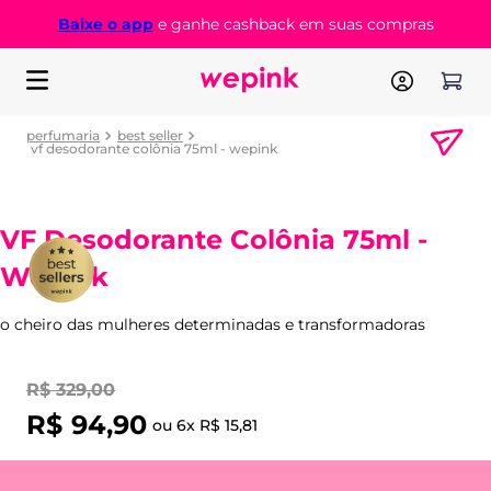
Baixe o app
e ganhe cashback em suas compras
perfumaria
best seller
vf desodorante colônia 75ml - wepink
VF Desodorante Colônia 75ml -
Wepink
o cheiro das mulheres determinadas e transformadoras
R$
329
,
00
R$
94
,
90
ou
6
x
R$
15
,
81