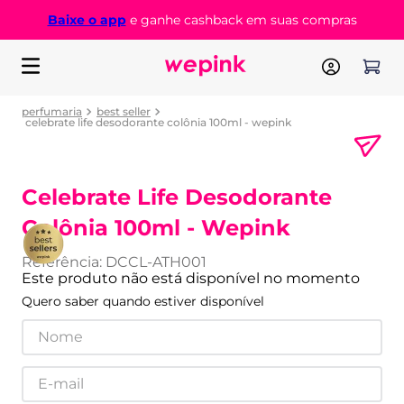
Baixe o app
e ganhe cashback em suas compras
perfumaria
best seller
celebrate life desodorante colônia 100ml - wepink
Celebrate Life Desodorante
Colônia 100ml - Wepink
Referência
:
DCCL-ATH001
Este produto não está disponível no momento
Quero saber quando estiver disponível