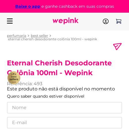
Baixe o app
e ganhe cashback em suas compras
perfumaria
best seller
eternal cherish desodorante colônia 100ml - wepink
Eternal Cherish Desodorante
Colônia 100ml - Wepink
Referência
:
493
Este produto não está disponível no momento
Quero saber quando estiver disponível