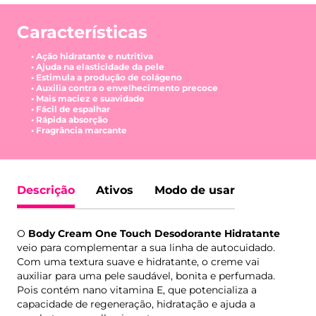
Características
• Ação hidratante e nutritiva
• Ajuda na elasticidade da pele
• Estimula a produção de colágeno
• Auxilia contra o envelhecimento precoce
• Mais maciez e suavidade
• Fácil de espalhar
• Rápida absorção
• Fragrância marcante
Descrição
Ativos
Modo de usar
O
Body Cream One Touch Desodorante Hidratante
veio para complementar a sua linha de autocuidado.
Com uma textura suave e hidratante, o creme vai
auxiliar para uma pele saudável, bonita e perfumada.
Pois contém nano vitamina E, que potencializa a
capacidade de regeneração, hidratação e ajuda a