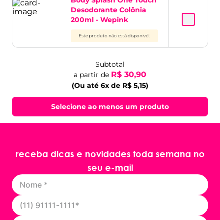
Body Splash One Touch
Desodorante Colônia
200ml - Wepink
Este produto não está disponivél.
Subtotal
R$ 30,90
a partir de
(Ou até 6x de R$ 5,15)
Selecione ao menos um produto
receba dicas e novidades toda semana no
seu e-mail