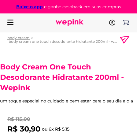
Baixe o app
e ganhe cashback em suas compras
body cream
body cream one touch desodorante hidratante 200ml - wepink
Body Cream One Touch
Desodorante Hidratante 200ml -
Wepink
um toque especial no cuidado e bem estar para o seu dia a dia
R$
115
,
00
R$
30
,
90
ou
6
x
R$
5
,
15