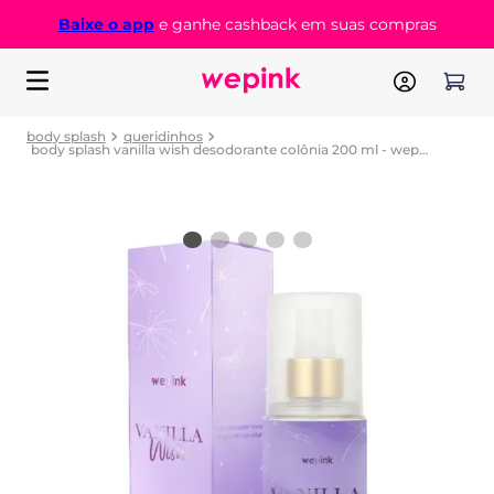
Baixe o app
e ganhe cashback em suas compras
body splash
queridinhos
body splash vanilla wish desodorante colônia 200 ml - wepink