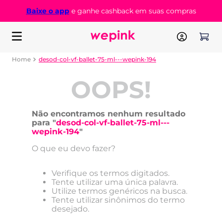
Baixe o app
e ganhe cashback em suas compras
desod-col-vf-ballet-75-ml---wepink-194
OOPS!
Não encontramos nenhum resultado
para "
desod-col-vf-ballet-75-ml---
wepink-194
"
O que eu devo fazer?
Verifique os termos digitados.
Tente utilizar uma única palavra.
Utilize termos genéricos na busca.
Tente utilizar sinônimos do termo
desejado.