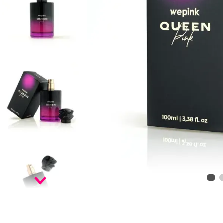
9
º
infinity
10
º
vf golden