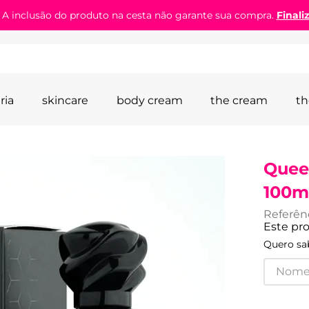
! A inclusão do produto na cesta não garante sua compra.
Finali
ria
skincare
body cream
the cream
th
Quee
100m
Referên
Este pr
Quero sab