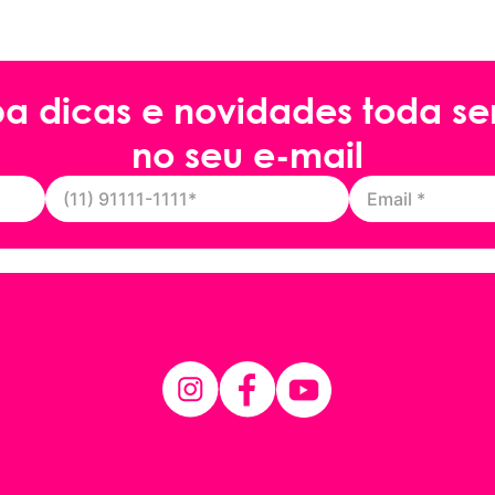
ba dicas e novidades toda s
no seu e-mail