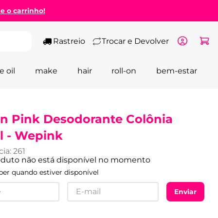
ze o carrinho!
Rastreio
Trocar e Devolver
e oil
make
hair
roll-on
bem-estar
n Pink Desodorante Colônia
l - Wepink
cia
:
261
oduto não está disponível no momento
er quando estiver disponível
Enviar