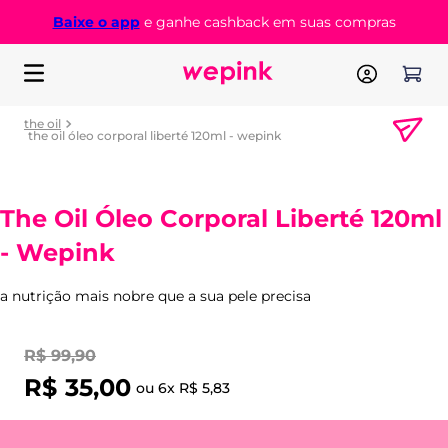
Baixe o app
e ganhe cashback em suas compras
the oil
the oil óleo corporal liberté 120ml - wepink
The Oil Óleo Corporal Liberté 120ml
- Wepink
a nutrição mais nobre que a sua pele precisa
R$
99
,
90
R$
35
,
00
ou
6
x
R$
5
,
83