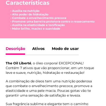
Características
• Auxilia na nutrição
• Alto poder de hidratação
• Combate o envelhecimento precoce
• Promove uma barreira protetora contra o ressecamento
• Auxilia na elasticidade e tonificação
• Maior brilho, maciez e suavidade
Descrição
Ativos
Modo de usar
The Oil Liberté
, o óleo corporal EXCEPCIONAL!
Contém 7 ativos que vão proporcionar, em um toque
leve e suave, nutrição, hidratação e restauração!
A combinação de óleos tem uma nutrição poderosa
que combate o envelhecimento precoce, promove a
elasticidade e uma pele macia. Poucas gotas vão te
garantir uma sensação de satisfação e leveza.
Sua fragrância sublime e elegante tem o caminho