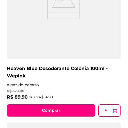
Heaven Blue Desodorante Colônia 100ml -
Wepink
a paz do paraíso
R$
329
,
00
R$
89
,
90
ou
6
x
R$
14
,
98
Comprar
+