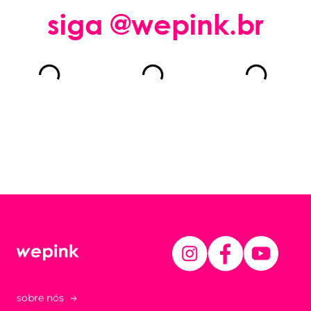
siga @wepink.br