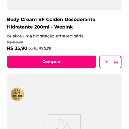
Body Cream VF Golden Desodorante
Hidratante 200ml - Wepink
celebre uma hidratação extraordinária!
R$
115
,
00
R$
35
,
90
ou
6
x
R$
5
,
98
Comprar
+