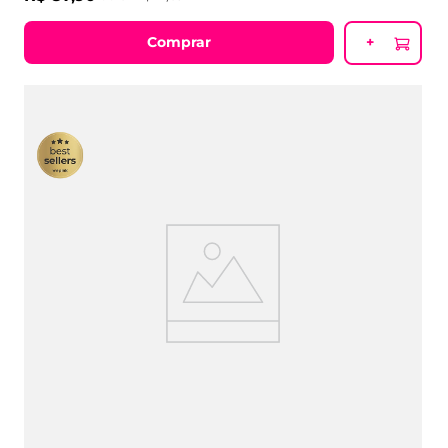
R$
87
,
90
ou
6
x
R$
14
,
65
Comprar
+