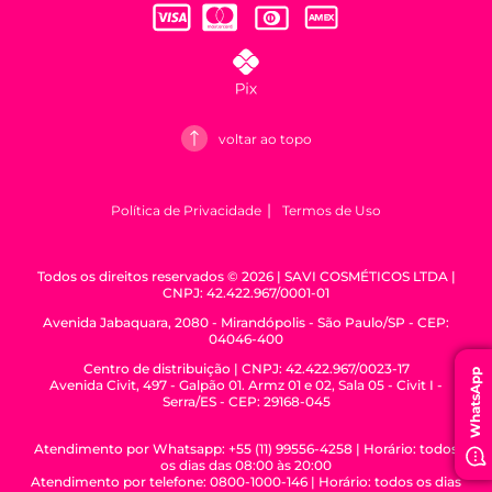
Formas de pagamento
voltar ao topo
Política de Privacidade
Termos de Uso
Todos os direitos reservados © 2026 | SAVI COSMÉTICOS LTDA |
CNPJ: 42.422.967/0001-01
Avenida Jabaquara, 2080 - Mirandópolis - São Paulo/SP - CEP:
04046-400
WhatsApp
Centro de distribuição | CNPJ: 42.422.967/0023-17
Avenida Civit, 497 - Galpão 01. Armz 01 e 02, Sala 05 - Civit I -
Serra/ES - CEP: 29168-045
Atendimento por Whatsapp: +55 (11) 99556-4258 | Horário: todos
os dias das 08:00 às 20:00