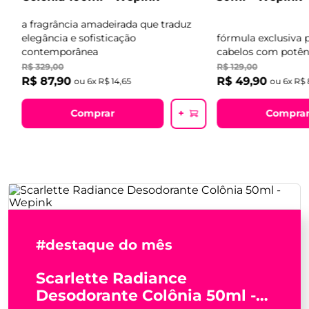
Colônia 100ml - Wepink
30ml - Wepink
,
a fragrância amadeirada que traduz
elegância e sofisticação
fórmula exclusiva 
contemporânea
cabelos com potên
R$
329
,
00
R$
129
,
00
R$
87
,
90
R$
49
,
90
ou
6
x
R$
14
,
65
ou
6
x
R$
Comprar
Compra
+
#destaque do mês
Scarlette Radiance