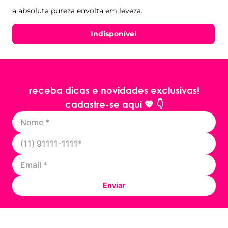
200ml - Wepink
a absoluta pureza envolta em leveza.
Indisponível
receba dicas e novidades exclusivas!
cadastre-se aqui 💖 👇
Enviar