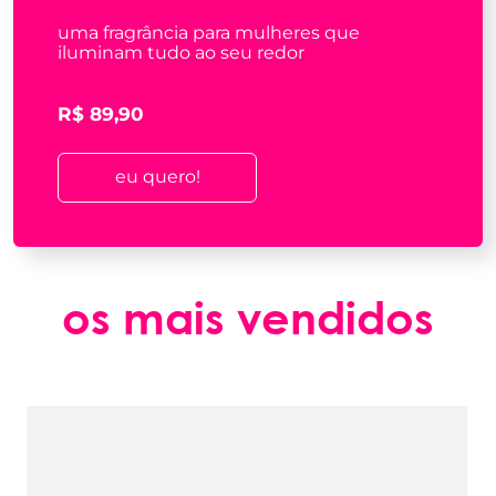
Desodorante Colônia 50ml -
Wepink
uma fragrância para mulheres que
iluminam tudo ao seu redor
R$ 89,90
eu quero!
os mais vendidos