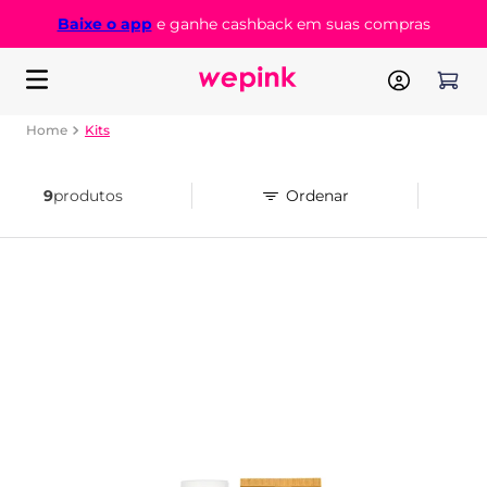
Baixe o app
e ganhe cashback em suas compras
Kits
9
produtos