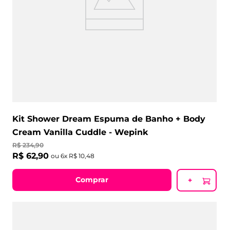
Kit Shower Dream Espuma de Banho + Body
Cream Vanilla Cuddle - Wepink
R$
234
,
90
R$
62
,
90
ou
6
x
R$
10
,
48
Comprar
+