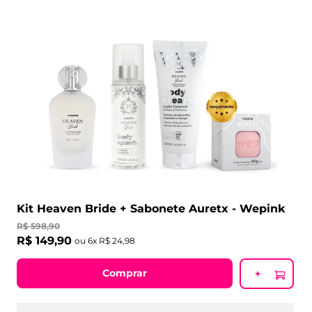
Kit Heaven Bride + Sabonete Auretx - Wepink
R$
598
,
90
R$
149
,
90
ou
6
x
R$
24
,
98
Comprar
+