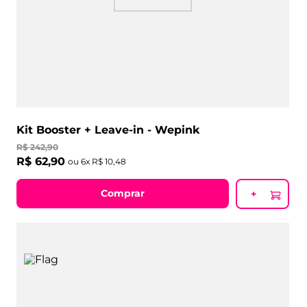
Kit Booster + Leave-in - Wepink
R$
242
,
90
R$
62
,
90
ou
6
x
R$
10
,
48
Comprar
+