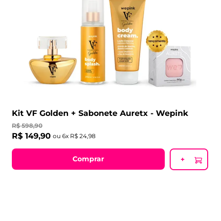
Kit VF Golden + Sabonete Auretx - Wepink
R$
598
,
90
R$
149
,
90
ou
6
x
R$
24
,
98
Comprar
+