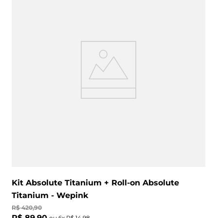
Kit Absolute Titanium + Roll-on Absolute
Titanium - Wepink
R$
420
,
90
R$
89
,
90
ou
6
x
R$
14
,
98