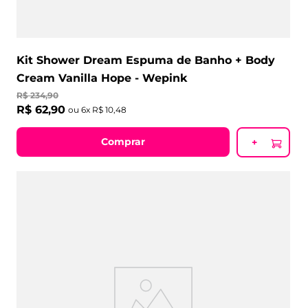
Kit Shower Dream Espuma de Banho + Body
Cream Vanilla Hope - Wepink
R$
234
,
90
R$
62
,
90
ou
6
x
R$
10
,
48
Comprar
+