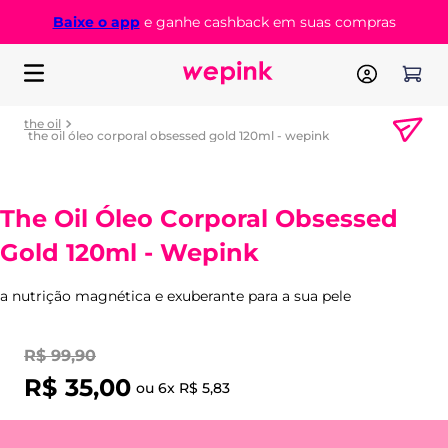
Baixe o app
e ganhe cashback em suas compras
the oil
the oil óleo corporal obsessed gold 120ml - wepink
The Oil Óleo Corporal Obsessed
Gold 120ml - Wepink
a nutrição magnética e exuberante para a sua pele
R$
99
,
90
R$
35
,
00
ou
6
x
R$
5
,
83