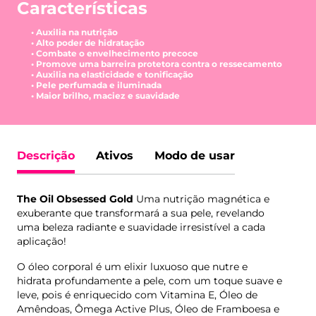
Características
• Auxilia na nutrição
• Alto poder de hidratação
• Combate o envelhecimento precoce
• Promove uma barreira protetora contra o ressecamento
• Auxilia na elasticidade e tonificação
• Pele perfumada e iluminada
• Maior brilho, maciez e suavidade
Descrição
Ativos
Modo de usar
The Oil Obsessed Gold
Uma nutrição magnética e
exuberante que transformará a sua pele, revelando
uma beleza radiante e suavidade irresistível a cada
aplicação!
O óleo corporal é um elixir luxuoso que nutre e
hidrata profundamente a pele, com um toque suave e
leve, pois é enriquecido com Vitamina E, Óleo de
Amêndoas, Ômega Active Plus, Óleo de Framboesa e