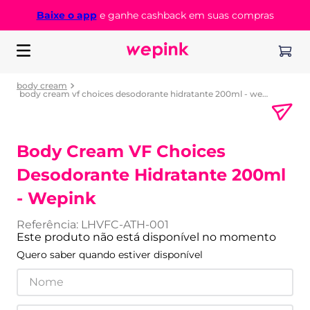
Baixe o app
e ganhe cashback em suas compras
body cream
body cream vf choices desodorante hidratante 200ml - wepink
Body Cream VF Choices
Desodorante Hidratante 200ml
- Wepink
Referência
:
LHVFC-ATH-001
Este produto não está disponível no momento
Quero saber quando estiver disponível