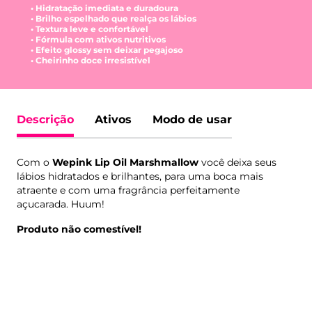
• Hidratação imediata e duradoura
• Brilho espelhado que realça os lábios
• Textura leve e confortável
• Fórmula com ativos nutritivos
• Efeito glossy sem deixar pegajoso
• Cheirinho doce irresistível
Descrição
Ativos
Modo de usar
Com o
Wepink Lip Oil Marshmallow
você deixa seus
lábios hidratados e brilhantes, para uma boca mais
atraente e com uma fragrância perfeitamente
açucarada. Huum!
Produto não comestível!