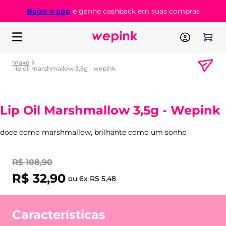
Baixe o app
e ganhe cashback em suas compras
make
lip oil marshmallow 3,5g - wepink
Lip Oil Marshmallow 3,5g - Wepink
doce como marshmallow, brilhante como um sonho
R$
108
,
90
R$
32
,
90
ou
6
x
R$
5
,
48
Características