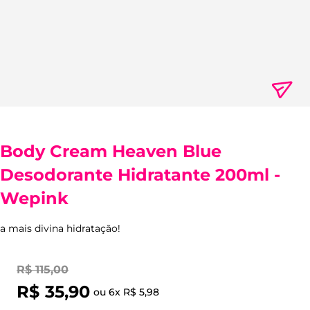
Body Cream Heaven Blue
Desodorante Hidratante 200ml -
Wepink
a mais divina hidratação!
R$
115
,
00
R$
35
,
90
ou
6
x
R$
5
,
98