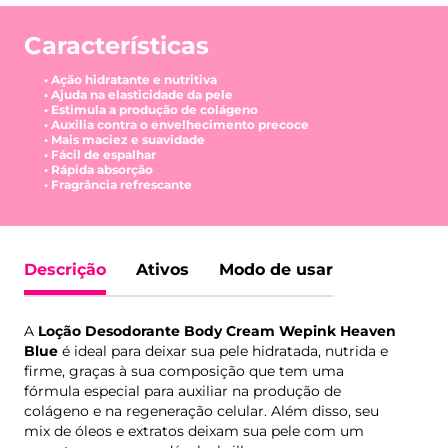
Características
• Ação hidratante e nutritiva
• Ajuda na elasticidade da pele
• Estimula a produção de colágeno
• Auxilia contra o envelhecimento precoce
• Mais maciez e suavidade
• Fácil de espalhar
• Rápida absorção
• Fragrância refrescante
Descrição
Ativos
Modo de usar
A
Loção Desodorante Body Cream Wepink Heaven
Blue
é ideal para deixar sua pele hidratada, nutrida e
firme, graças à sua composição que tem uma
fórmula especial para auxiliar na produção de
colágeno e na regeneração celular. Além disso, seu
mix de óleos e extratos deixam sua pele com um