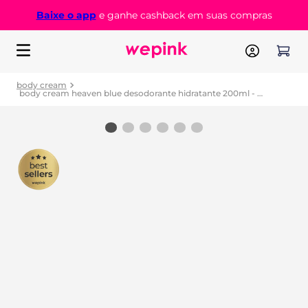
Baixe o app
e ganhe cashback em suas compras
body cream
body cream heaven blue desodorante hidratante 200ml - wepink