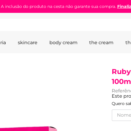
! A inclusão do produto na cesta não garante sua compra.
Finali
ria
skincare
body cream
the cream
th
Ruby
100m
Referên
Este pr
Quero sab