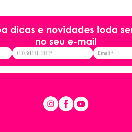
ba dicas e novidades toda s
no seu e-mail