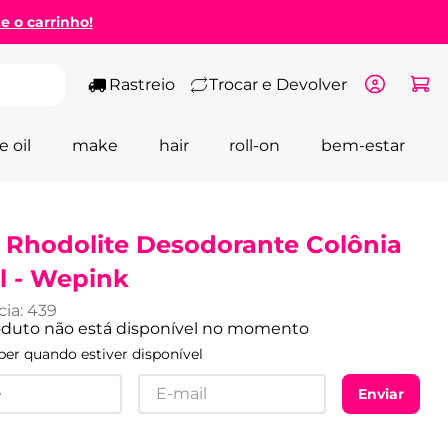
ze o carrinho!
Rastreio
Trocar e Devolver
e oil
make
hair
roll-on
bem-estar
 Rhodolite Desodorante Colônia
l - Wepink
cia
:
439
oduto não está disponível no momento
er quando estiver disponível
Enviar