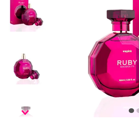
9
º
infinity
10
º
vf golden