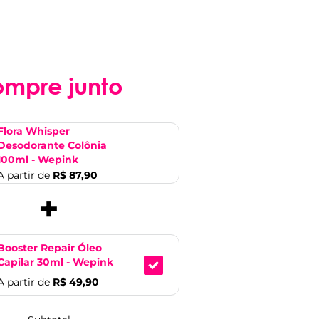
ompre junto
Flora Whisper
Desodorante Colônia
100ml - Wepink
A partir de
R$ 87,90
+
Booster Repair Óleo
Capilar 30ml - Wepink
A partir de
R$ 49,90