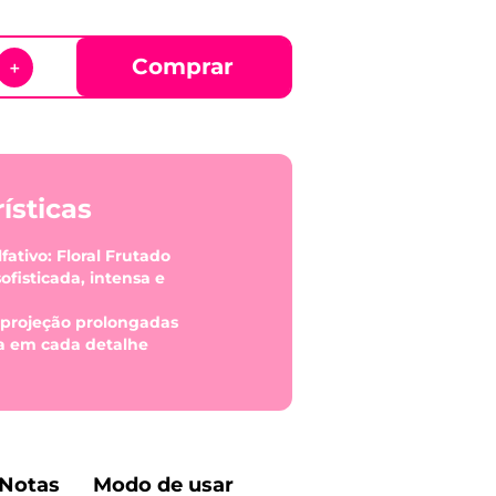
Comprar
＋
ísticas
ativo: Floral Frutado
sofisticada, intensa e
e projeção prolongadas
ia em cada detalhe
Notas
Modo de usar