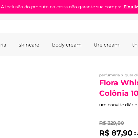
! A inclusão do produto na cesta não garante sua compra.
Finali
ria
skincare
body cream
the cream
th
perfumaria
querid
Flora Whi
Colônia 1
um convite diário 
R$
329
,
00
R$
87
,
90
o