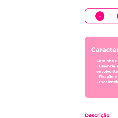
－
Caracter
Caminho olf
• Essência 
envolvente
• Fixação 
• Excelênc
Descrição