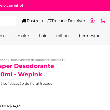
ze o carrinho!
Rastreio
Trocar e Devolver
e oil
make
hair
roll-on
bem-estar
inhos
flora whisper desodorante colônia 100ml - wepink
sper Desodorante
00ml - Wepink
à sofisticação do floral frutado
u
6
x
R$
14
,
65