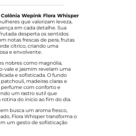
 Colônia Wepink Flora Whisper
 mulheres que valorizam leveza,
sença em cada detalhe. Sua
l frutada desperta os sentidos
om notas frescas de pera, frutas
rde cítrico, criando uma
osa e envolvente.
res nobres como magnólia,
-do-vale e jasmim revelam uma
icada e sofisticada. O fundo
patchouli, madeiras claras e
o perfume com conforto e
ando um rastro sutil que
otina do início ao fim do dia.
quem busca um aroma fresco,
nado, Flora Whisper transforma o
em um gesto de sofisticação