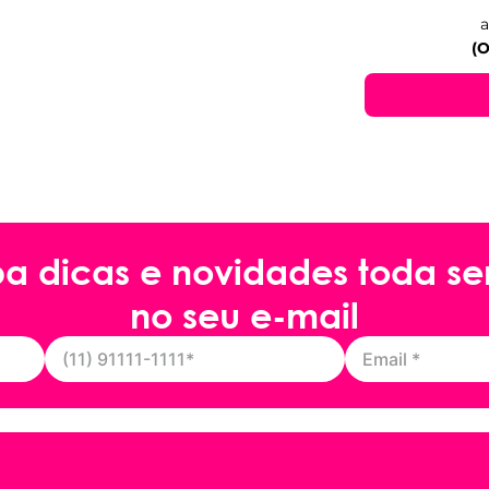
a
(O
ba dicas e novidades toda s
no seu e-mail