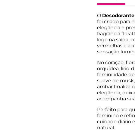
O
Desodorante
foi criado para
elegância e pre
fragrância flora
logo na saída, c
vermelhas e aco
sensação lumin
No coração, flo
orquídea, lírio
feminilidade del
suave de musk, 
âmbar finaliza 
elegância, deix
acompanha sua r
Perfeito para 
feminino e refi
cuidado diário 
natural.