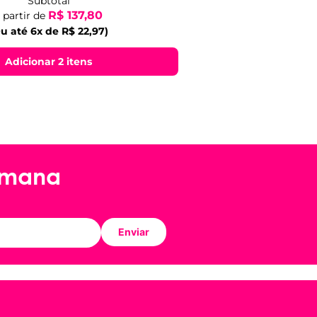
Subtotal
R$ 137,80
 partir de
u até 6x de R$ 22,97)
Adicionar 2 itens
emana
Enviar