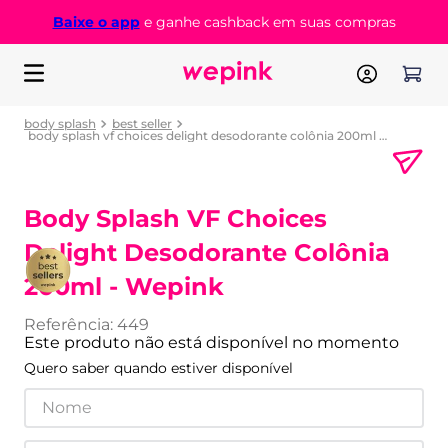
Baixe o app
e ganhe cashback em suas compras
body splash
best seller
body splash vf choices delight desodorante colônia 200ml - wepink
Body Splash VF Choices
Delight Desodorante Colônia
200ml - Wepink
Referência
:
449
Este produto não está disponível no momento
Quero saber quando estiver disponível