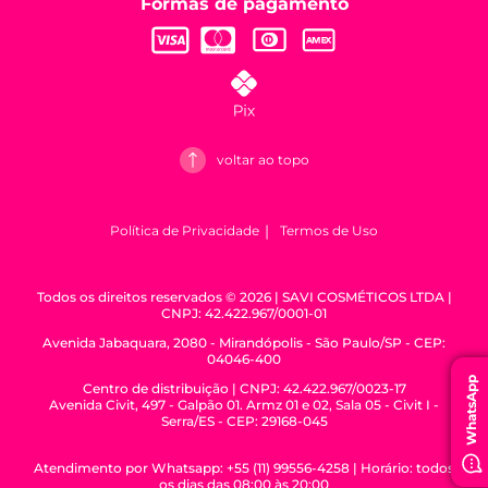
Formas de pagamento
voltar ao topo
Política de Privacidade
Termos de Uso
Todos os direitos reservados © 2026 | SAVI COSMÉTICOS LTDA |
CNPJ: 42.422.967/0001-01
Avenida Jabaquara, 2080 - Mirandópolis - São Paulo/SP - CEP:
04046-400
WhatsApp
Centro de distribuição | CNPJ: 42.422.967/0023-17
Avenida Civit, 497 - Galpão 01. Armz 01 e 02, Sala 05 - Civit I -
Serra/ES - CEP: 29168-045
Atendimento por Whatsapp: +55 (11) 99556-4258 | Horário: todos
os dias das 08:00 às 20:00