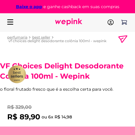
Baixe o app
e ganhe cashback em suas compras
perfumaria
best seller
vf choices delight desodorante colônia 100ml - wepink
VF Choices Delight Desodorante
Colônia 100ml - Wepink
o floral frutado fresco que é a escolha certa para você.
R$
329
,
00
R$
89
,
90
ou
6
x
R$
14
,
98