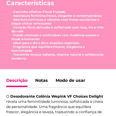
Características
· Caminho olfativo: Floral Frutado
· Assinatura feminina fresca, elegante e contemporânea
· Abertura luminosa e vibrante com frutas suculentas e
toque cítrico refrescante
· Coração floral delicado e sofisticado com rosa, íris e lírio-
do-vale
· Fundo cremoso e confortável com madeiras suaves e
musk envolvente
· Ideal para o dia a dia e ocasiões especiais
· Fragrância que equilibra frescor, elegância e
feminilidade
· Transmite leveza radiante, charme natural e sofisticação
moderna
Descrição
Notas
Modo de usar
O
Desodorante Colônia Wepink VF Choices Delight
revela uma feminilidade luminosa, sofisticada e cheia
de personalidade. Uma fragrância que equilibra
frescor, elegância e leveza, traduzindo a confiança de