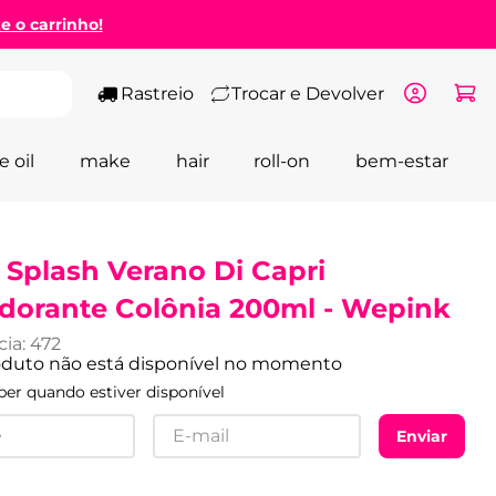
ze o carrinho!
Rastreio
Trocar e Devolver
e oil
make
hair
roll-on
bem-estar
 Splash Verano Di Capri
dorante Colônia 200ml - Wepink
cia
:
472
oduto não está disponível no momento
er quando estiver disponível
Enviar