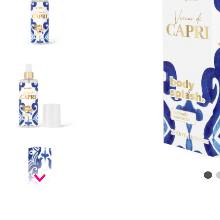
9
º
red
10
º
vf golden