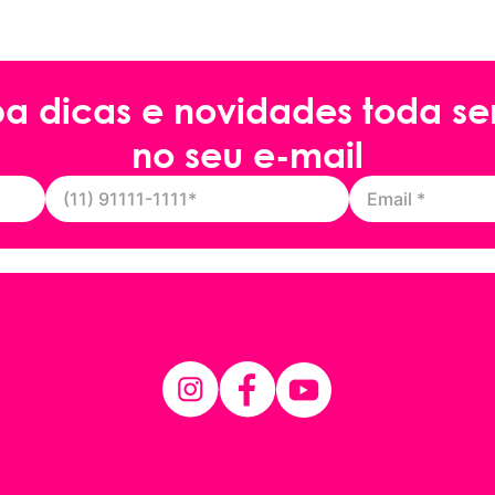
ba dicas e novidades toda s
no seu e-mail