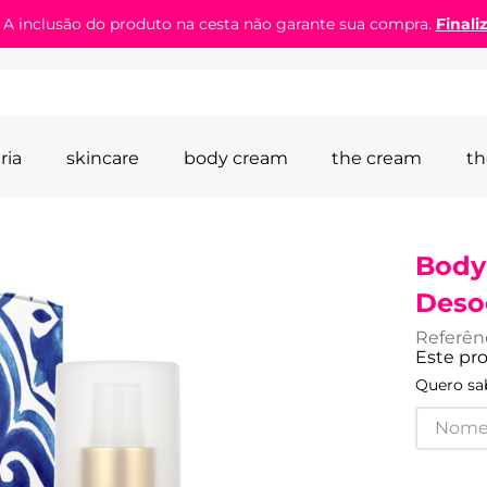
! A inclusão do produto na cesta não garante sua compra.
Finali
ria
skincare
body cream
the cream
th
Body
Deso
Referên
Este pr
Quero sab