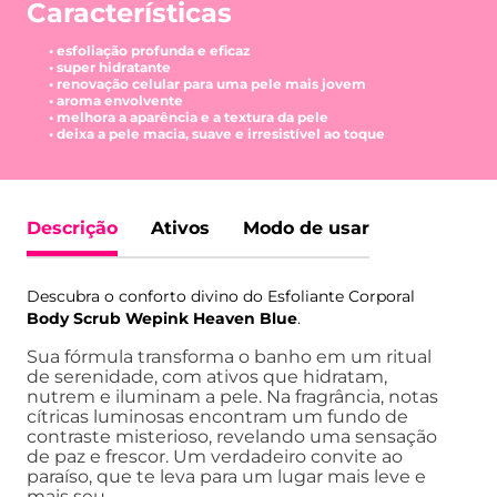
Características
• esfoliação profunda e eficaz
• super hidratante
• renovação celular para uma pele mais jovem
• aroma envolvente
• melhora a aparência e a textura da pele
• deixa a pele macia, suave e irresistível ao toque
Descrição
Ativos
Modo de usar
Descubra o conforto divino do Esfoliante Corporal
Body Scrub Wepink Heaven Blue
.
Sua fórmula transforma o banho em um ritual
de serenidade, com ativos que hidratam,
nutrem e iluminam a pele. Na fragrância, notas
cítricas luminosas encontram um fundo de
contraste misterioso, revelando uma sensação
de paz e frescor. Um verdadeiro convite ao
paraíso, que te leva para um lugar mais leve e
mais seu.