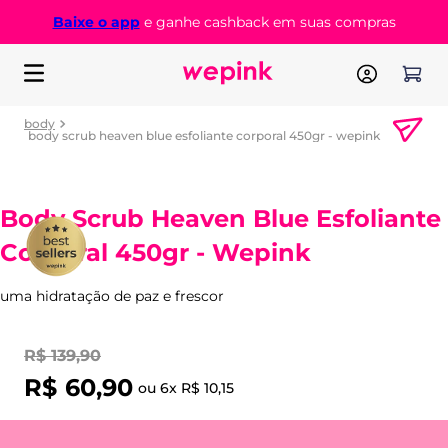
Baixe o app
e ganhe cashback em suas compras
body
body scrub heaven blue esfoliante corporal 450gr - wepink
Body Scrub Heaven Blue Esfoliante
Corporal 450gr - Wepink
uma hidratação de paz e frescor
R$
139
,
90
R$
60
,
90
ou
6
x
R$
10
,
15