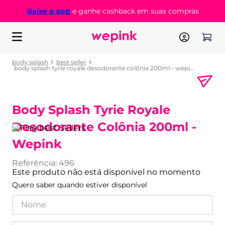
Baixe o app
e ganhe cashback em suas compras
body splash
best seller
body splash tyrie royale desodorante colônia 200ml - wepink
Body Splash Tyrie Royale
Desodorante Colônia 200ml -
Wepink
Referência
:
496
Este produto não está disponível no momento
Quero saber quando estiver disponível