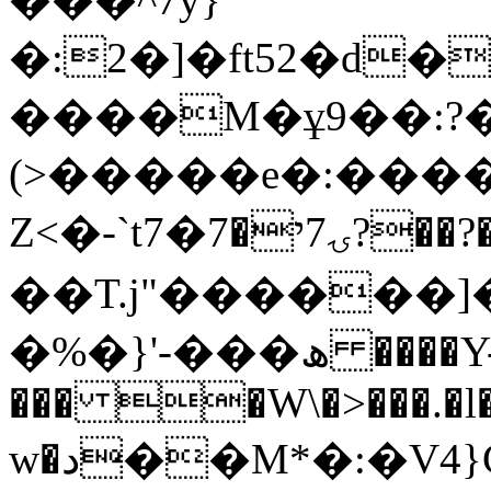
�:2�]�ft52�d�
����M�ұ9��:?�
(>�����e�:����
Z<�-`t7�ۍ7י�7?��?�v���,烦t�}42�?
��T.j"������]
�%�}'-���ھ ����Y-�m�9���"tcK?
��� �W\�>���.�l
w�د��M*�:�V4}C��;ݫ[�ljV˭�ureǹ/o��q2\Łd�����\��e#��!