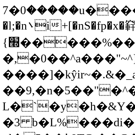
0�7u�����P�r���{�0��f$vz�L�X���=`<�&��H����L~3�#}p��ӛ���cϷ=�� N#;�d�q38}
�����
�l;�n܌i+[�nS�fp�x�䆭
{׭�����%���E<�xy�xZMn=�L��u��=]OS�r���Cʂp������^2z�d�<�G��EZ�i����
�,�0��^a���"~^
����]�kŷir~�.&�_a_
��9,�n�5��"�^
L�`�y�h�&Y
�3 b�L%���di