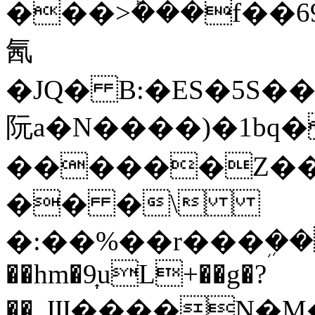
���>ܰ���f��69�`j�
氥
�JQ� B:�ES�5S
阮a�N����)�1bq�
������Z��
�� �\
�:��%��r���ܹ��O˹ 
��hm�9͎uL+��g�?
��_Ϣ����N�M