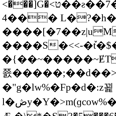
4��� L�?�h
����[�7��z|uM
����S�<<-�ٚt�$
�{��~�����~ɆT�
쬸�����;��d��>
�"g�lw%�Fp�d�:z꾍
l�ڞy�Y�>m(ɡcow%�������p|