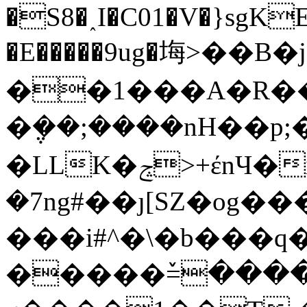
�S8�˰I�C01�V�}sgKE
�E�����9ug�㙁>��B�j
��1���A�R��
�݆��;����nH��
�LLK�ݘ>+έnЧ�i����o�֭�~���aȽ�m��'n5��tD��7k�ٸݬm6�[ܰ��
�7ng#��ȷ[SZ�og����=��لk�:���ؾ
���i#^�\�b���q�
�����ٚ=����l�