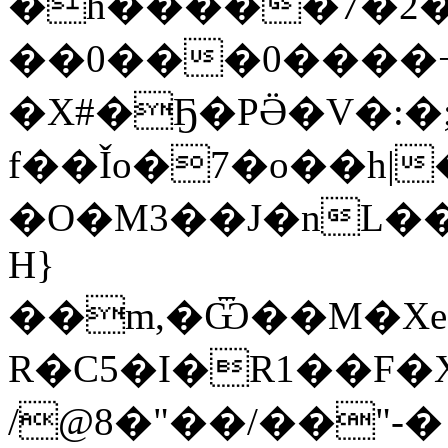
�h�����7�2�
��0���0����
�X#�Ҕ�PӚ�V�:�;
f��Ǐo�7�o��h|
�O�M3��J�nL�
H}
��m,�Ѿ��M�Xe
R�C5�I�R1��F�
/@8�"��/��"-�