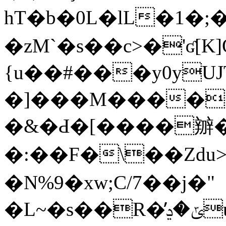
hT�b�0L�lL�1�
�zM`�s��c>�'ʛ[K
{u��#���y0y
�]���M�����
�&�Ԁ�[����辧�
�:��F�\��Zdu>
�N%9�xw;C/7��j�"
�L~�s��R�̓ݶ�ڍu�)���E�$ʴ[]���a�Vk�qf������