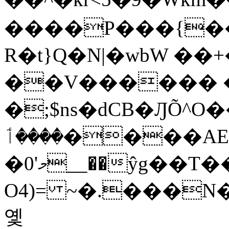
����P���{��
R�t}Q�N|�wbW ��
��V������ 
�;$ns�dCB�ԒÕ^O���
����ٲ����AE)a��~`�[�Rܓ��w�/3��
�މ'0__��ŷg��T�����1 -
O4)= ~�.���N
옟