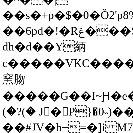
��s�+p�$�0�Ȍ2'
��6pd�!�Rݝ���S�p��� n[�vvZ�
dh�d��Y䋑
c�����VKC����
窯肳
�����G��I~Ԩ�e�
(�?(� J�P}�0˵)
��#JV�h+=�]i M7�