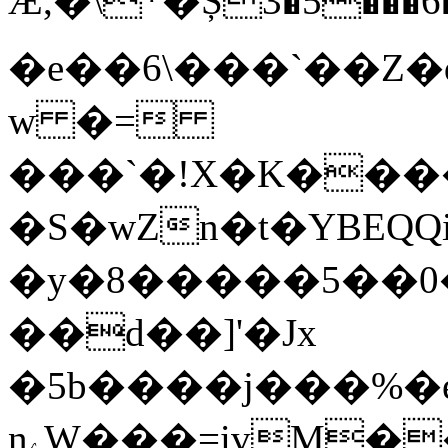
Ӕ,�\*�Ș3�5���6���&��s�a�
�e��6\���`��Z�
w �=
���`�!X�K���
�S�wZn�t�YBEQQ
�y�8�����5��0
��d��]'�Jx
�5b����j���%
nۦW���=ivM���Öb������xS�o8�}