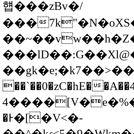
햽���zBv�/
���7k"�N�oXS
��~��vw��h�Z�
���lD��:G��Χl@
��gk�e;�k7��>�
��`��0�zC�hE��
4����[V�e�%�
�Ͱ�[�V<�-
��^�kɾ<5�9�Wkm