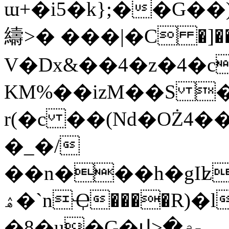
ɯ+�i5�k};��G
䌧>� ���|�C �]��
V�Dx&��4�z�4�c
KM%��izM��S ��#֝�ߖ���^�ܩn��
r(�c ��(Nd�OŻ
�_�/
��n���h�gIʫ
ۿ�`nҾ����R)�l���{����b�����
�8�u�G�վ>�۾-