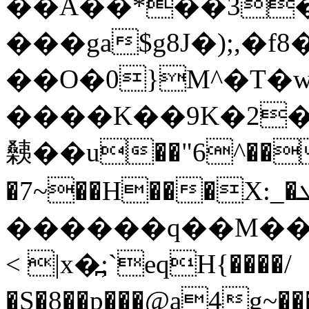
��A��*��3�
���ga$g8J�);,�f
��O�0}M^�T
����K��9K�2
㯩��u��"6^��
�7~��H���X:_�ܛ���|q߿?
������q��M���O
< |x�߽;`eqH{����/
�S�8��p���@a4g
~����w&�0