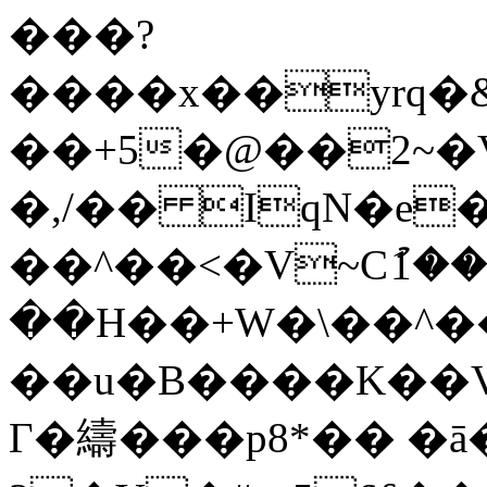
���?
����x��yrq�&
��+5�@��2~�
�,/�� IqN�e
��^��<�V~Cު1����
��H��+W�\��^��
��u�B����K��V
Γ�䌧���p8*�� �ā