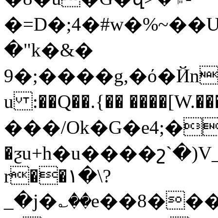
�=D�;4�#w�%~��
�"k�&�
9�;����g,�ό�ЙnF�`,
u :��Q��.{�� ����[
���/Ok�G�e4;��Ϲzv��ކ�
�ƺu+h�u����շ`�)V_
r��۱�\?
_�j�؎��e��8��