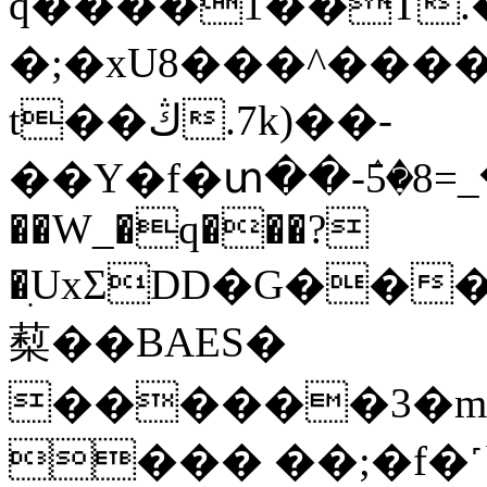
q����1��T.�
�;�xU8���^����
t��ڭ.7k)��-
��Y�f�տ��-ٛ5�س�_=8(���_!T�D�qOB�_�D�kfE���h����WV�Oҽ���"to��E��GI�L>��5/`TU�9u8��@-t
��W_�q���?
�ִUxΣDD�G��
䔧��BAES�
������3�m�
��� ��;�f�˹`