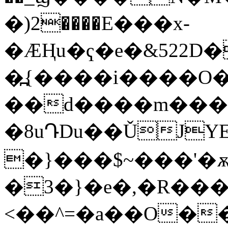
�)2����E���x-
�ӔҢu�ҁ�e�&522D
�߽{����i����O
��d����m���
�8uԴDu��ǓJYE
�}���$~���'�ѫ
�3�}�e�,�R���
<��^=�a��O�