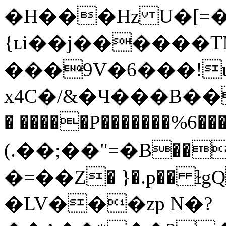
�H���Hz U�[=��4Ӭ��
{ʟi��j������TM�7
���9V�6���!
x4C�/&�Ч���B�����q
� �����P�������%6��
(.��;��"=�B�� þ
�=��Z� }�.p�� ɫgQ�`���F
�LV���zp N�?