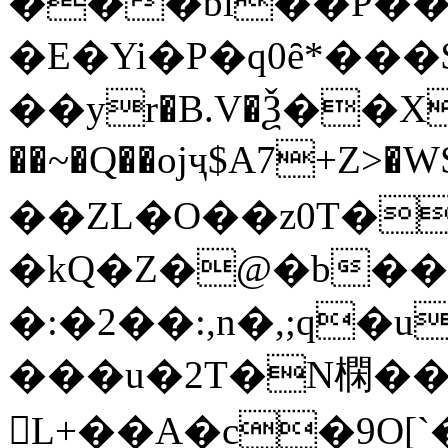
���bi��P��f
�E�Yi�P�q0ȇ*���$�,
��yr�B.V�Ѯ��X��
��~�Q��ojҷ$A7+Z>�W
��ZL�O��z0T�
�kQ�Z�@�b��
�:�2��:,n�,;q
���u�2T�N㯗�