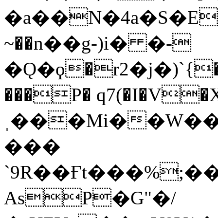
�a��N�4a�S�E�{�
~��n��g-)i� �-
�Ǫ�ϙ�r2�j�)`{��
���P� q7(�I�V
ˌ���Mi��W�
���
`9R��Ғt���%;���(�7o�
AsP�G"�/