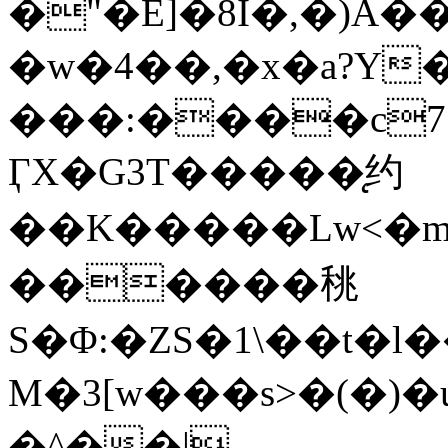
�"�E]�8I�,�)A
�w�4��,�x�a?Y
���:����
c
ӶX�G3T�����̨约
��K�����Lw<�
������䄻
S�Φ:�ZS�1\��t�
M�3[w���s>�(�)
�^��|