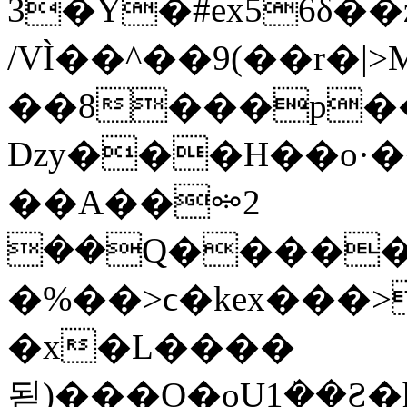
3�Y�#ex56δ��
/VÌ��^��9(��r�
��8���p��$���gu�ٸb
ǲy���H��o·
��A��ꗮ2
��Q������
�%��>ϲ�kex���>
�x�L����