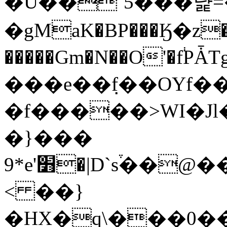
�U��`5���냝=
�gMaK�BP���Ӄ�z
�����Gm�N��O'�f
���e��߲f��OYf��
�f�����>WI�J
�}���
9*e'׻�|D`s֒��@���4�\���)4�z�����
< ��}
�HX�q\���0��