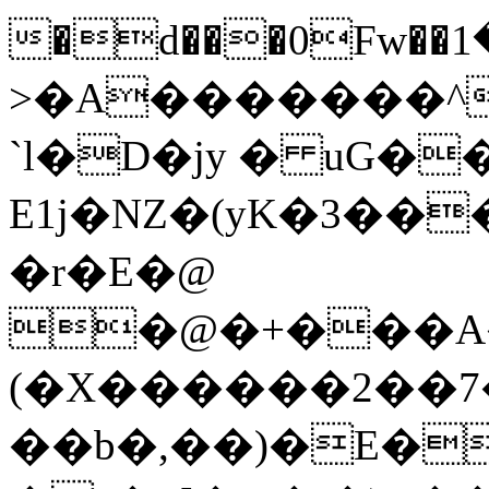
�d���0Fw��څ���1����x�^�I)�r-
>�A�������^
`l�D�jy � uG�
E1j�NZ�(yK�3��
�r�E�@
�@�+���A�
(�X������2��7�
��b�,��)�E�