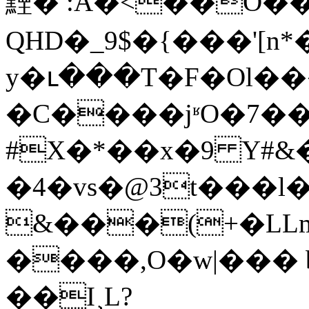
黫� :A�<��Ο���
QHD�_9$�{���'[n*�
y�ւ���T�F�Ol��
�C����jʶO�7�
#X�*��x�9 Y#&
�4�vs�@3t���l
&���(+�LLm
����,O�w|��� b
��I¸L?