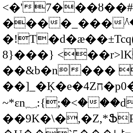
<�'7���ȣ��#
����_���߭^�
�!T�d�æ��±Tc
8}���} <��r>lK
��&b�n��� 
��]_�Ķ�e�4Zח�p0�t����:�y�X��m�ѵ�����W��e�O������޾��+�DRIE�׊�o���׽�s��Ŗnw܊:'W�����i���UJֿ�?
~*εn؁:{;�<���dF�i�"� �yӕ��$
��9K�\�,�Z,*Ֆ