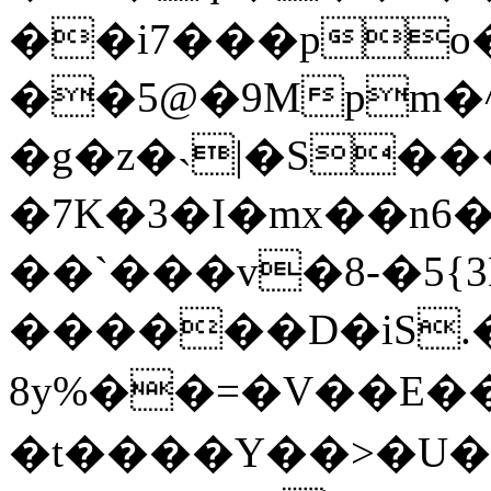
��i7���po�
��5@�9Mpm�^
�g�z�˴|�S���
�7K�3�I�mx��n6
��`���v�8-�5{
������D�iS.�
8y%��=�V��E�
�t����Y��>�U��