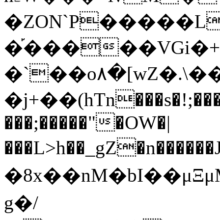
�ZON`P�����L��
�֡�����VGi�+�
�`��o۸�[wZ�.\�
�ϳ+��(hTn���s�!;�
���;�����"�OW�|
�8x��nM�bI��μ
g�/