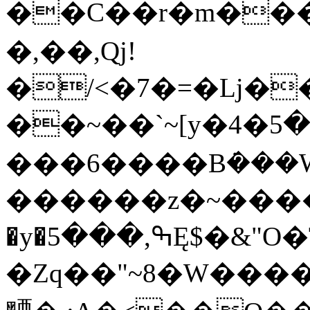
��C��r�m���
�,��,Qj!
�/<�7�=�ǈ�
��~��`~[y�4�ۆ��5�|�N��` 擵�/
���6����Bܿ���Wih_T
������z�~�����[�^��A
�y�ߒ,���5Ę$�&"O�T�qP��u8;M�>�jN�j����k�
�Zq��"~8�W���