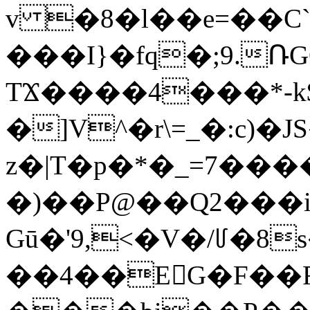
v �8�l��e=��C
���I}�fq�;9.ՌG
TϪ����4���*-k$
�]V^�r\=_�:c)�JS�f2P
z�|T�p�*�_=7��
�)��P@��Q2���
Gū�'9,<�V�/꒥�8
��4��E񍴢G�F��