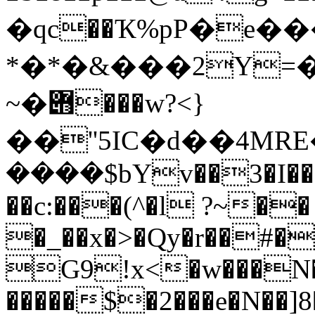
�qc��Ҡ%pP�e�
*�*�&���2Y=���x [ߝ�8��L/
~�݋���w?<}
��''5IC�d��4
����$bYv��3�I���
��c:���(^�l ?~��
�_��x�>�Qy�r��#�
G9!x<�w���N
�����$�2���e�N��]8