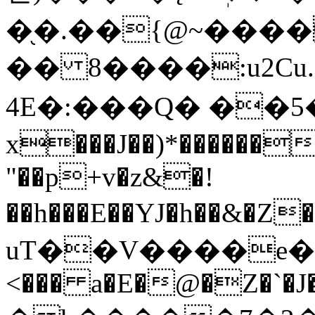
�֖�.��{@~����:
�� 8����:u2Cu
4E�:���Q� ��5�.:
x���J��)*�������.T�ߕ�MQ=�I��
"��p+v�z&�!
��h���E��YJ�h��&�Z�h���ܓ�����y{���
uT��V����e��0k��
<��� a�E�@�Z�`�J�