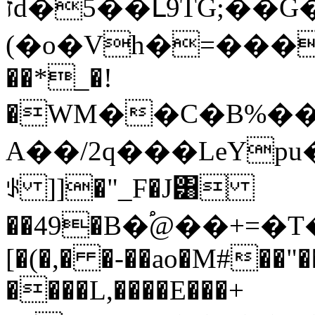
זd�5��Լ9TG;��G�>�>׹qs�r+���4�=
(�o�Vh�=���
��*_�!
�WM��C�B%��
A��/2q���LeYp
ꂪ ]]�"_F�J͸
��49�B�֠@��+=�T��
[�(�,� �-��ao�M#��"�
����L,����E���+