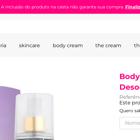
! A inclusão do produto na cesta não garante sua compra.
Finali
ria
skincare
body cream
the cream
th
Body
Deso
Referên
Este pr
Quero sab