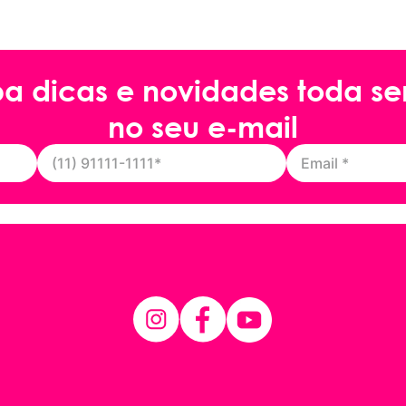
ba dicas e novidades toda s
no seu e-mail