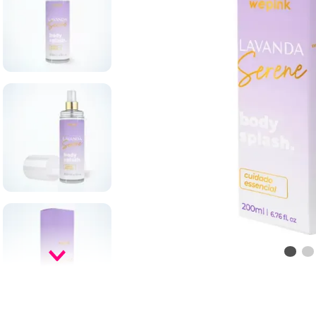
9
º
infinity
10
º
vf golden