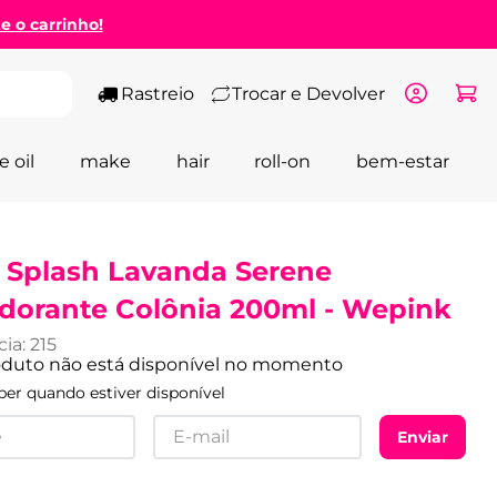
ze o carrinho!
Rastreio
Trocar e Devolver
e oil
make
hair
roll-on
bem-estar
 Splash Lavanda Serene
dorante Colônia 200ml - Wepink
cia
:
215
oduto não está disponível no momento
er quando estiver disponível
Enviar