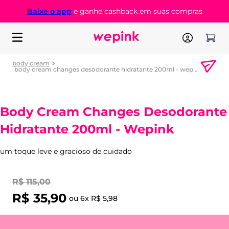
Baixe o app
e ganhe cashback em suas compras
body cream
body cream changes desodorante hidratante 200ml - wepink
Body Cream Changes Desodorante
Hidratante 200ml - Wepink
um toque leve e gracioso de cuidado
R$
115
,
00
R$
35
,
90
ou
6
x
R$
5
,
98