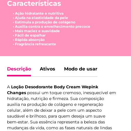
Características
• Ação hidratante e nutritiva
• Ajuda na elasticidade da pele
• Estimula a produção de colágeno
• Auxilia contra o envelhecimento precoce
• Mais maciez e suavidade
• Fácil de espalhar
• Rápida absorção
• Fragrância refrescante
Descrição
Ativos
Modo de usar
A
Loção Desodorante Body Cream Wepink
Changes
possui um toque cremoso, inesquecível em
hidratação, nutrição e firmeza. Sua composição
auxilia na produção de colágeno e regeneração
celular, além de deixar a pele com um aspecto
saudável e brilhoso, para quem deseja um suave
bem-estar. Sua essência representa a beleza das
mudanças da vida, como as fases naturais de lindas