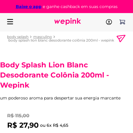
Baixe o app
e ganhe cashback em suas compras
body splash
masculino
body splash lion blanc desodorante colônia 200ml - wepink
Body Splash Lion Blanc
Desodorante Colônia 200ml -
Wepink
um poderoso aroma para despertar sua energia marcante
R$
115
,
00
R$
27
,
90
ou
6
x
R$
4
,
65