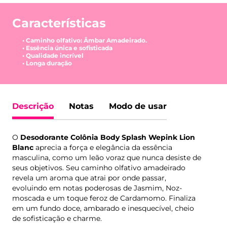
Características
• Caminho olfativo: Âmbar Amadeirado.
• Essência única e sofisticada
• Qualidade incrível
• Longa duração
Descrição
Notas
Modo de usar
O
Desodorante Colônia Body Splash Wepink Lion
Blanc
aprecia a força e elegância da essência
masculina, como um leão voraz que nunca desiste de
seus objetivos. Seu caminho olfativo amadeirado
revela um aroma que atrai por onde passar,
evoluindo em notas poderosas de Jasmim, Noz-
moscada e um toque feroz de Cardamomo. Finaliza
em um fundo doce, ambarado e inesquecível, cheio
de sofisticação e charme.