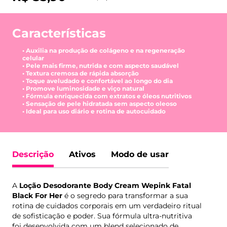
Características
• Auxilia na produção de colágeno e na regeneração
celular
• Pele mais firme, nutrida e com aspecto saudável
• Textura cremosa de rápida absorção
• Toque aveludado e confortável ao longo do dia
• Promove luminosidade e viço natural
• Fórmula enriquecida com extratos e óleos nutritivos
• Sensação de pele hidratada sem aspecto oleoso
• Ideal para uso diário e rotina de autocuidado
Descrição
Ativos
Modo de usar
A
Loção Desodorante Body Cream Wepink Fatal
Black For Her
é o segredo para transformar a sua
rotina de cuidados corporais em um verdadeiro ritual
de sofisticação e poder. Sua fórmula ultra-nutritiva
foi desenvolvida com um blend selecionado de