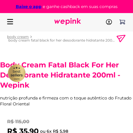
Baixe o app
e ganhe cashback em suas compras
body cream
body cream fatal black for her desodorante hidratante 200ml - wepink
Body Cream Fatal Black For Her
Desodorante Hidratante 200ml -
Wepink
nutrição profunda e firmeza com o toque autêntico do Frutado
Floral Oriental
R$
115
,
00
R$
35
,
90
ou
6
x
R$
5
,
98