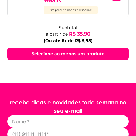
Wepink
Este produto não está disponivél.
Subtotal
R$ 35,90
a partir de
(Ou até 6x de R$ 5,98)
Selecione ao menos um produto
receba dicas e novidades toda semana no
seu e-mail