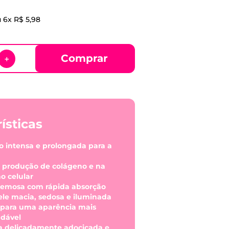
u
6
x
R$
5
,
98
Comprar
＋
ísticas
ão intensa e prolongada para a
na produção de colágeno e na
o celular
cremosa com rápida absorção
pele macia, sedosa e iluminada
i para uma aparência mais
udável
ia delicadamente adocicada e