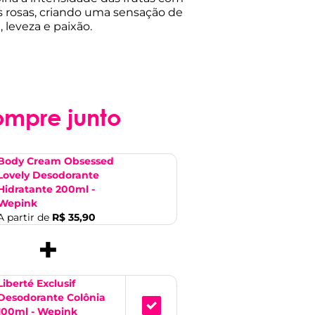
s rosas, criando uma sensação de
 leveza e paixão.
ompre junto
Body Cream Obsessed
Lovely Desodorante
Hidratante 200ml -
Wepink
A partir de
R$ 35,90
+
Liberté Exclusif
Desodorante Colônia
100ml - Wepink