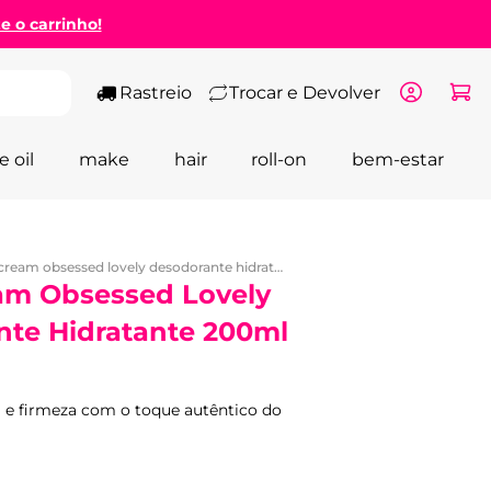
ze o carrinho!
Rastreio
Trocar e Devolver
e oil
make
hair
roll-on
bem-estar
body cream obsessed lovely desodorante hidratante 200ml - wepink
am Obsessed Lovely
te Hidratante 200ml
 e firmeza com o toque autêntico do