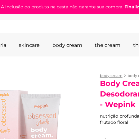
! A inclusão do produto na cesta não garante sua compra.
Finali
ria
skincare
body cream
the cream
th
body cream
Body Cre
Desodoran
- Wepink
nutrição profunda
frutado floral