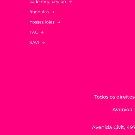
cadê meu pedido
franquias
nossas lojas
TAC
SAVI
Todos os direit
Avenida 
Avenida Civit, 497