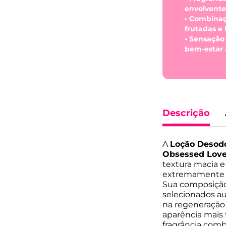
envolvente
• Combinaç
frutadas e f
• Sensação
bem-estar 
Descrição
A
Loção Desod
Obsessed Love
textura macia e
extremamente h
Sua composição
selecionados au
na regeneração 
aparência mais 
fragrância comb