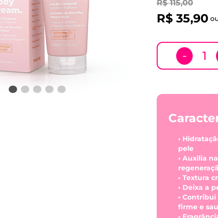
R$
115
,
00
R$
35
,
90
o
－
Caracter
• Hidrataç
pele
• Auxilia 
regeneraçã
• Textura 
• Deixa a 
• Contribu
firme e sa
• Fragrânc