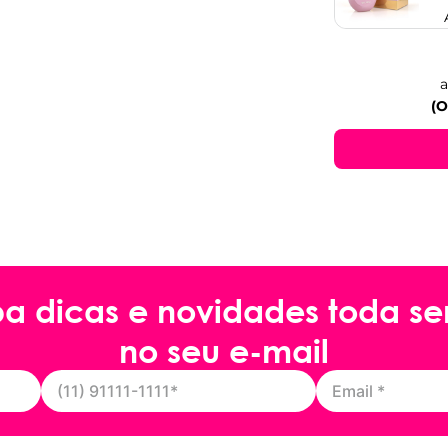
a
(O
ba dicas e novidades toda s
no seu e-mail