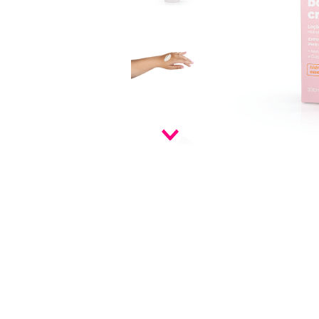
9
º
infinity
10
º
vf golden