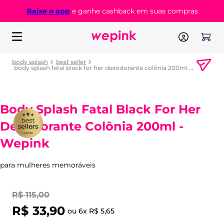
Baixe o app
e ganhe cashback em suas compras
body splash
best seller
body splash fatal black for her desodorante colônia 200ml - wepink
Body Splash Fatal Black For Her
Desodorante Colônia 200ml -
Wepink
para mulheres memoráveis
R$
115
,
00
R$
33
,
90
ou
6
x
R$
5
,
65