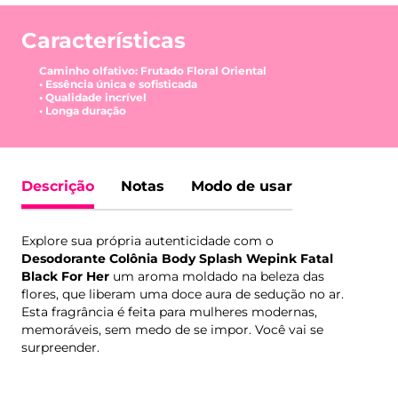
Características
Caminho olfativo: Frutado Floral Oriental
• Essência única e sofisticada
• Qualidade incrível
• Longa duração
Descrição
Notas
Modo de usar
Explore sua própria autenticidade com o
Desodorante Colônia Body Splash Wepink Fatal
Black For Her
um aroma moldado na beleza das
flores, que liberam uma doce aura de sedução no ar.
Esta fragrância é feita para mulheres modernas,
memoráveis, sem medo de se impor. Você vai se
surpreender.