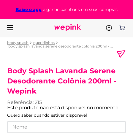
Baixe o app
e ganhe cashback em suas compras
body splash
queridinhos
body splash lavanda serene desodorante colônia 200ml - wepink
Body Splash Lavanda Serene
Desodorante Colônia 200ml -
Wepink
Referência
:
215
Este produto não está disponível no momento
Quero saber quando estiver disponível