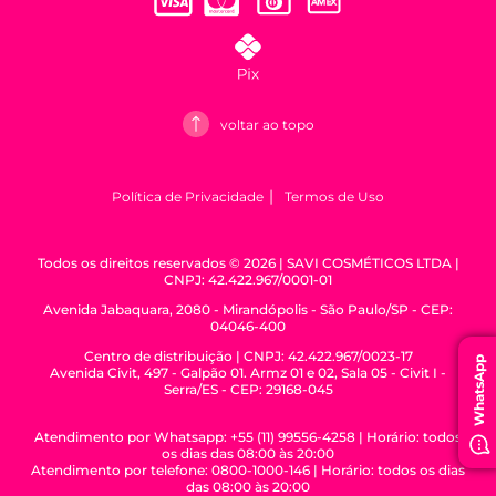
voltar ao topo
Política de Privacidade
Termos de Uso
Todos os direitos reservados © 2026 | SAVI COSMÉTICOS LTDA |
CNPJ: 42.422.967/0001-01
Avenida Jabaquara, 2080 - Mirandópolis - São Paulo/SP - CEP:
04046-400
Centro de distribuição | CNPJ: 42.422.967/0023-17
WhatsApp
Avenida Civit, 497 - Galpão 01. Armz 01 e 02, Sala 05 - Civit I -
Serra/ES - CEP: 29168-045
Atendimento por Whatsapp: +55 (11) 99556-4258 | Horário: todos
os dias das 08:00 às 20:00
Atendimento por telefone: 0800-1000-146 | Horário: todos os dias
das 08:00 às 20:00