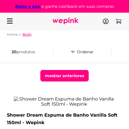
Baixe o app
e ganhe cashback em suas compras
Body
body
20
produtos
mostrar anteriores
Shower Dream Espuma de Banho Vanilla Soft
150ml - Wepink