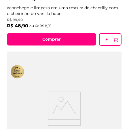
aconchego e limpeza em uma textura de chantilly com
o cheirinho do vanilla hope
R$
99
,
90
R$
48
,
90
ou
6
x
R$
8
,
15
Comprar
+