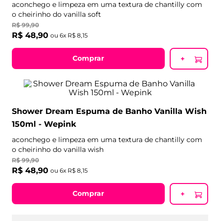
aconchego e limpeza em uma textura de chantilly com
o cheirinho do vanilla soft
R$
99
,
90
R$
48
,
90
ou
6
x
R$
8
,
15
Comprar
+
Shower Dream Espuma de Banho Vanilla Wish
150ml - Wepink
aconchego e limpeza em uma textura de chantilly com
o cheirinho do vanilla wish
R$
99
,
90
R$
48
,
90
ou
6
x
R$
8
,
15
Comprar
+