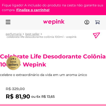
Fique ligado! A inclusão do produto na cesta não garante sua
compra.
Finalize o carrinho!
perfumaria
best seller
celebrate life desodorante colônia 100ml - wepink
Celebrate Life Desodorante Colônia
100ml - Wepink
celebre o extraordinário da vida em um aroma único
R$
329
,
00
R$
81
,
90
ou
6
x
R$
13
,
65