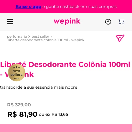
Baixe o app
e ganhe cashback em suas compras
perfumaria
best seller
liberté desodorante colônia 100ml - wepink
Liberté Desodorante Colônia 100ml
- Wepink
transborde a sua essência mais nobre
R$
329
,
00
R$
81
,
90
ou
6
x
R$
13
,
65