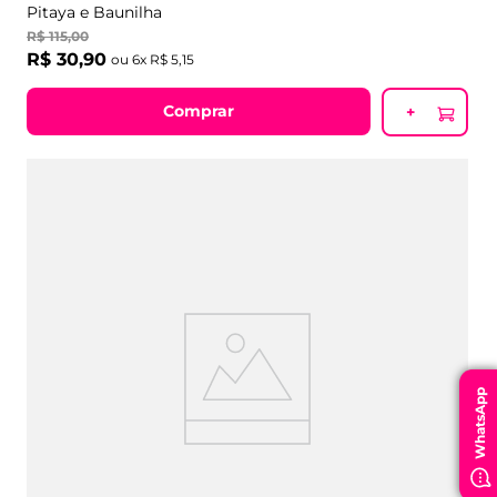
Pitaya e Baunilha
R$
115
,
00
R$
30
,
90
ou
6
x
R$
5
,
15
Comprar
+
WhatsApp