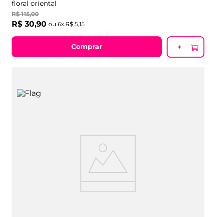
floral oriental
R$
115
,
00
R$
30
,
90
ou
6
x
R$
5
,
15
Comprar
+