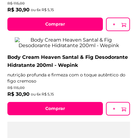
R$
115
,
00
R$
30
,
90
ou
6
x
R$
5
,
15
Comprar
+
Body Cream Heaven Santal & Fig Desodorante
Hidratante 200ml - Wepink
nutrição profunda e firmeza com o toque autêntico do
figo cremoso
R$
115
,
00
R$
30
,
90
ou
6
x
R$
5
,
15
Comprar
+