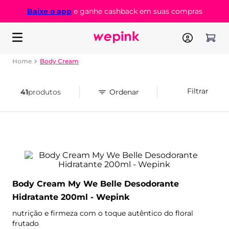
Baixe o app
e ganhe cashback em suas compras
Body Cream
Filtrar
41
produtos
Body Cream My We Belle Desodorante
Hidratante 200ml - Wepink
nutrição e firmeza com o toque autêntico do floral
frutado