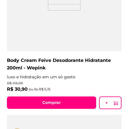
Body Cream Feive Desodorante Hidratante
200ml - Wepink
luxo e hidratação em um só gesto
R$
115
,
00
R$
30
,
90
ou
6
x
R$
5
,
15
Comprar
+