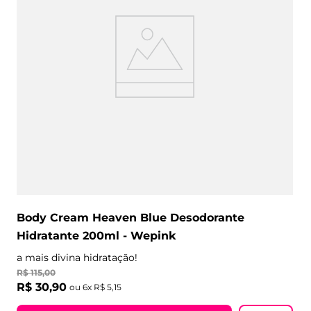
Body Cream Heaven Blue Desodorante
Hidratante 200ml - Wepink
a mais divina hidratação!
R$
115
,
00
R$
30
,
90
ou
6
x
R$
5
,
15