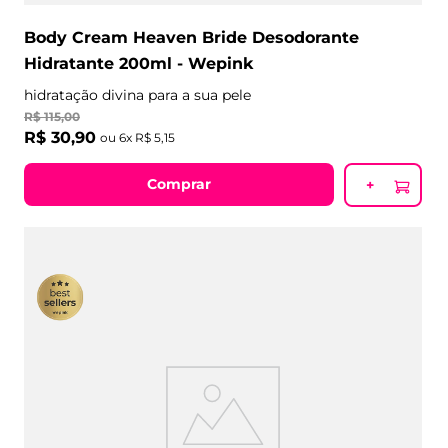
Body Cream Heaven Bride Desodorante
Hidratante 200ml - Wepink
hidratação divina para a sua pele
R$
115
,
00
R$
30
,
90
ou
6
x
R$
5
,
15
Comprar
+