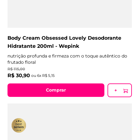
Body Cream Obsessed Lovely Desodorante
Hidratante 200ml - Wepink
nutrição profunda e firmeza com o toque autêntico do
frutado floral
R$
115
,
00
R$
30
,
90
ou
6
x
R$
5
,
15
Comprar
+