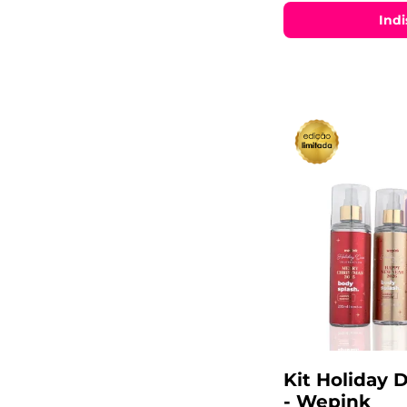
Indi
Kit Holiday 
- Wepink