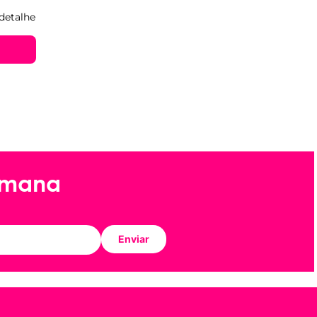
detalhe
emana
Enviar