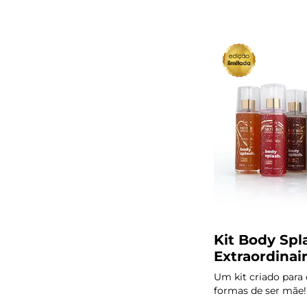
9
º
infinity
10
º
vf golden
Kit Body Sp
Extraordinai
Um kit criado para 
formas de ser mãe!