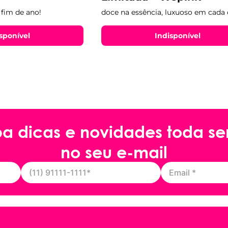
 fim de ano!
doce na essência, luxuoso em cada 
sponível
Indisponível
ba dicas e novidades toda s
no seu e-mail