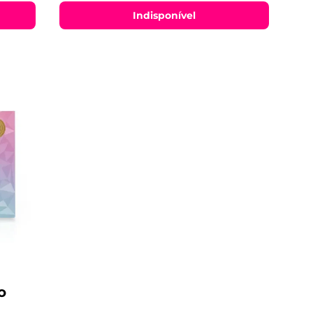
Indisponível
o