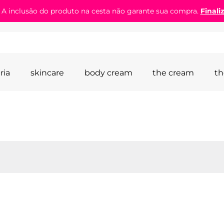
! A inclusão do produto na cesta não garante sua compra.
Finali
ria
skincare
body cream
the cream
th