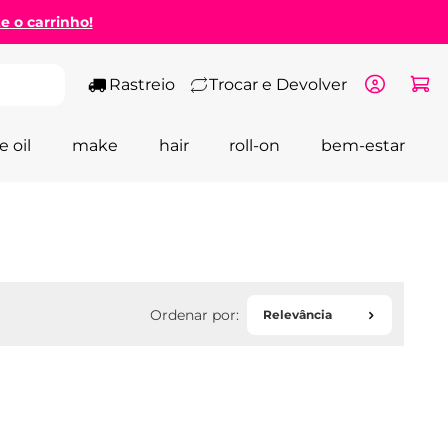
ze o carrinho!
Rastreio
Trocar e Devolver
e oil
make
hair
roll-on
bem-estar
Relevância