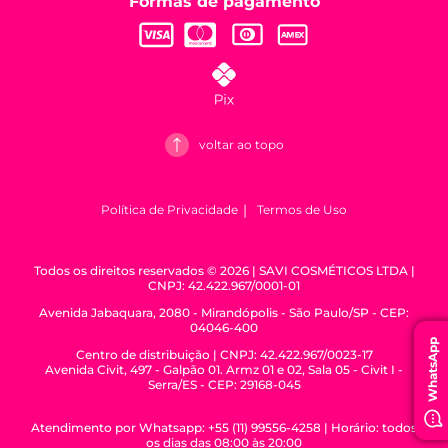
Formas de pagamento
voltar ao topo
Política de Privacidade
Termos de Uso
Todos os direitos reservados © 2026 | SAVI COSMÉTICOS LTDA |
CNPJ: 42.422.967/0001-01
Avenida Jabaquara, 2080 - Mirandópolis - São Paulo/SP - CEP:
04046-400
WhatsApp
Centro de distribuição | CNPJ: 42.422.967/0023-17
Avenida Civit, 497 - Galpão 01. Armz 01 e 02, Sala 05 - Civit I -
Serra/ES - CEP: 29168-045
Atendimento por Whatsapp: +55 (11) 99556-4258 | Horário: todos
os dias das 08:00 às 20:00