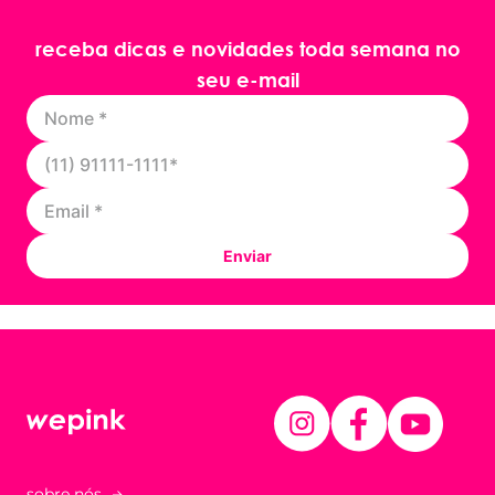
receba dicas e novidades toda semana no
seu e-mail
Enviar
sobre nós