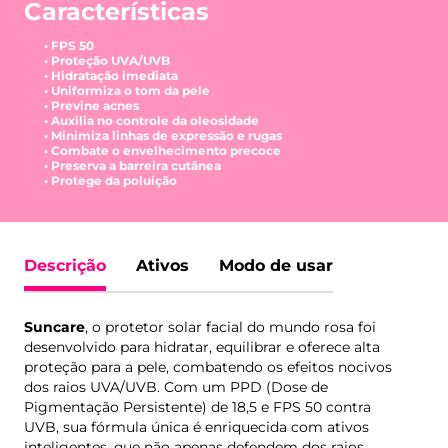
Características
• FPS 50
• Proteção UVA/UVB
• Hidratação imediata
• Uniformiza o tom da pele
• Previne acnes
• Auxilia no controle da oleosidade
• Minimiza linhas de expressão e rugas
• Combate o envelhecimento precoce
• Preserva a barreira cutânea
• Protege da poluição
Descrição
Ativos
Modo de usar
Suncare
, o protetor solar facial do mundo rosa foi
desenvolvido para hidratar, equilibrar e oferece alta
proteção para a pele, combatendo os efeitos nocivos
dos raios UVA/UVB. Com um PPD (Dose de
Pigmentação Persistente) de 18,5 e FPS 50 contra
UVB, sua fórmula única é enriquecida com ativos
inteligentes, que não apenas defendem dos raios