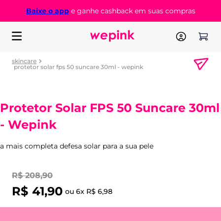
Baixe o app
e ganhe cashback em suas compras
skincare
protetor solar fps 50 suncare 30ml - we­pink
Protetor Solar FPS 50 Suncare 30ml
- We­pink
a mais completa defesa solar para a sua pele
R$
208
,
90
R$
41
,
90
ou
6
x
R$
6
,
98