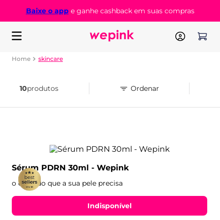
Baixe o app
e ganhe cashback em suas compras
skincare
10
produtos
Sérum PDRN 30ml - Wepink
o cuidado que a sua pele precisa
Indisponível