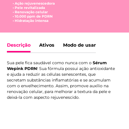
• Ação rejuvenescedora
• Pele revitalizada
• Renovação celular
• 10.000 ppm de PDRN
• Hidratação intensa
Descrição
Ativos
Modo de usar
Sua pele fica saudável como nunca com o
Sérum
Wepink PDRN
! Sua fórmula possui ação antioxidante
e ajuda a reduzir as células senescentes, que
secretam substâncias inflamatórias e se acumulam
com o envelhecimento. Assim, promove auxílio na
renovação celular, para melhorar a textura da pele e
deixá-la com aspecto rejuvenescido.