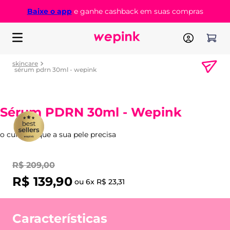
Baixe o app
e ganhe cashback em suas compras
skincare
sérum pdrn 30ml - wepink
Sérum PDRN 30ml - Wepink
o cuidado que a sua pele precisa
R$
209
,
00
R$
139
,
90
ou
6
x
R$
23
,
31
Características