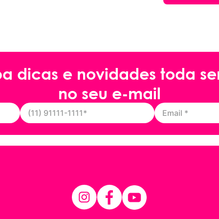
ba dicas e novidades toda s
no seu e-mail