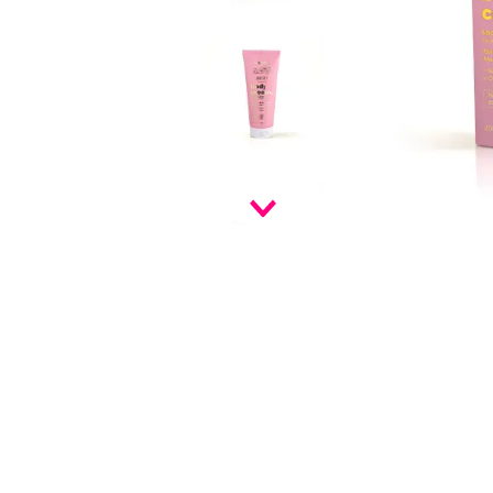
9
º
infinity
10
º
vf golden