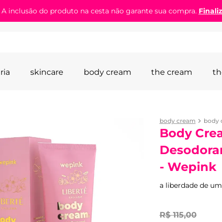
! A inclusão do produto na cesta não garante sua compra.
Finali
ria
skincare
body cream
the cream
th
body cream
Body Crea
Desodoran
- Wepink
a liberdade de um
R$
115
,
00