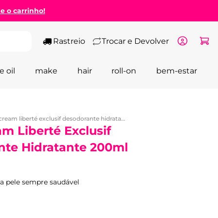
ze o carrinho!
Rastreio
Trocar e Devolver
e oil
make
hair
roll-on
bem-estar
body cream liberté exclusif desodorante hidratante 200ml - wepink
m Liberté Exclusif
te Hidratante 200ml
a pele sempre saudável