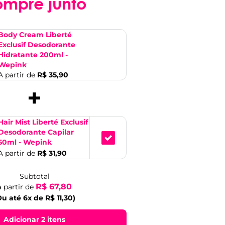
ompre junto
Body Cream Liberté
Exclusif Desodorante
Hidratante 200ml -
Wepink
A partir de
R$ 35,90
+
Hair Mist Liberté Exclusif
Desodorante Capilar
50ml - Wepink
A partir de
R$ 31,90
Subtotal
R$ 67,80
a partir de
Ou até 6x de R$ 11,30)
Adicionar 2 itens