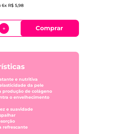
u
6
x
R$
5
,
98
Comprar
＋
ísticas
atante e nutritiva
elasticidade da pele
 a produção de colágeno
ontra o envelhecimento
iez e suavidade
espalhar
bsorção
a refrescante