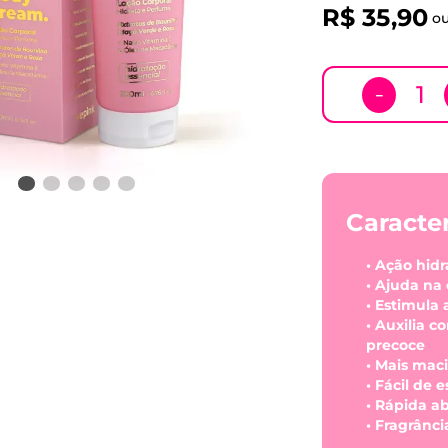
R$
35
,
90
o
－
Caracter
• Ação hidr
• Ajuda na 
• Estimula
• Auxilia c
precoce
• Mais mac
• Fácil de 
• Rápida a
• Fragrânci