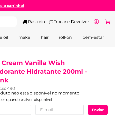
ze o carrinho!
Rastreio
Trocar e Devolver
e oil
make
hair
roll-on
bem-estar
 Cream Vanilla Wish
dorante Hidratante 200ml -
nk
cia
:
490
oduto não está disponível no momento
er quando estiver disponível
Enviar