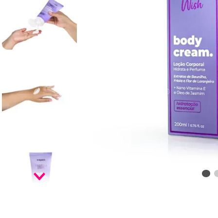
9
º
infinity
10
º
vf golden