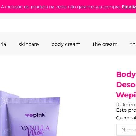
! A inclusão do produto na cesta não garante sua compra.
Finali
ria
skincare
body cream
the cream
th
Body
Deso
Wepi
Referên
Este pr
Quero sab