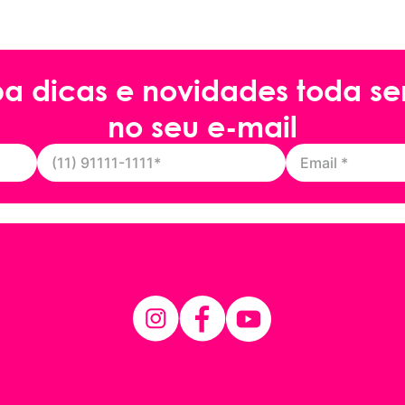
ba dicas e novidades toda s
no seu e-mail