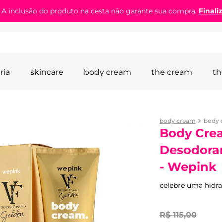
! A inclusão do produto na cesta não garante sua compra.
Finali
ria
skincare
body cream
the cream
th
body cream
Body Cre
Desodoran
- Wepink
celebre uma hidra
R$
115
,
00