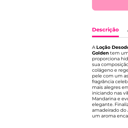
Descrição
A
Loção Desod
Golden
tem um 
proporciona hidr
sua composição
colágeno e rege
pele com um asp
fragrância cele
mais alegres em
iniciando nas v
Mandarina e ev
elegante. Finali
amadeirado do 
um aroma encan