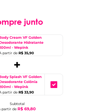
ompre junto
Body Cream VF Golden
Desodorante Hidratante
200ml - Wepink
A partir de
R$ 35,90
+
Body Splash VF Golden
Desodorante Colônia
200ml - Wepink
A partir de
R$ 33,90
Subtotal
R$ 69,80
a partir de