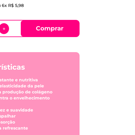
u
6
x
R$
5
,
98
Comprar
＋
ísticas
atante e nutritiva
elasticidade da pele
 a produção de colágeno
ontra o envelhecimento
iez e suavidade
espalhar
bsorção
a refrescante