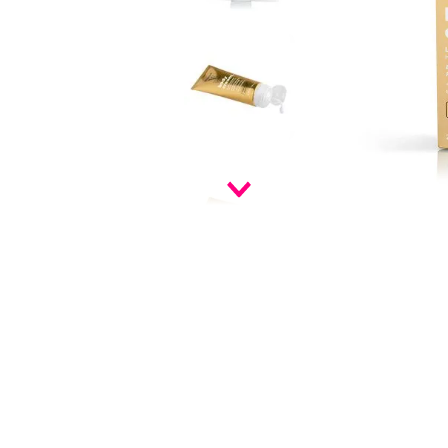
9
º
infinity
10
º
vf golden