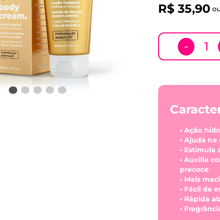
R$
35
,
90
o
－
Caracter
• Ação hidr
• Ajuda na 
• Estimula
• Auxilia c
precoce
• Mais mac
• Fácil de 
• Rápida a
• Fragrânci