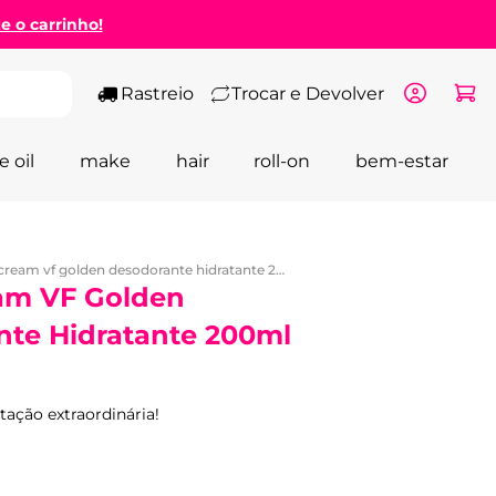
ze o carrinho!
Rastreio
Trocar e Devolver
e oil
make
hair
roll-on
bem-estar
body cream vf golden desodorante hidratante 200ml - wepink
am VF Golden
te Hidratante 200ml
tação extraordinária!