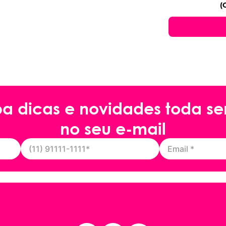
(
ba dicas e novidades toda s
no seu e-mail