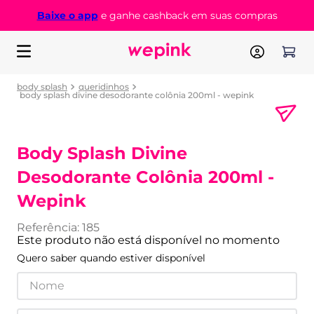
Baixe o app
e ganhe cashback em suas compras
body splash
queridinhos
body splash divine desodorante colônia 200ml - wepink
Body Splash Divine
Desodorante Colônia 200ml -
Wepink
Referência
:
185
Este produto não está disponível no momento
Quero saber quando estiver disponível