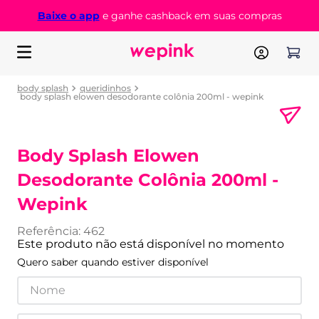
Baixe o app
e ganhe cashback em suas compras
body splash
queridinhos
body splash elowen desodorante colônia 200ml - wepink
Body Splash Elowen
Desodorante Colônia 200ml -
Wepink
Referência
:
462
Este produto não está disponível no momento
Quero saber quando estiver disponível