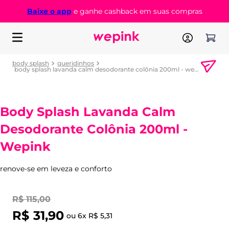
Baixe o app
e ganhe cashback em suas compras
body splash
queridinhos
body splash lavanda calm desodorante colônia 200ml - wepink
Body Splash Lavanda Calm
Desodorante Colônia 200ml -
Wepink
renove-se em leveza e conforto
R$
115
,
00
R$
31
,
90
ou
6
x
R$
5
,
31