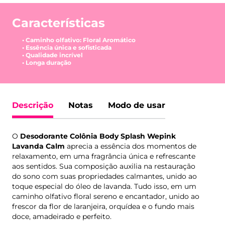
Características
• Caminho olfativo: Floral Aromático
• Essência única e sofisticada
• Qualidade incrível
• Longa duração
Descrição
Notas
Modo de usar
O
Desodorante Colônia Body Splash Wepink
Lavanda Calm
aprecia a essência dos momentos de
relaxamento, em uma fragrância única e refrescante
aos sentidos. Sua composição auxilia na restauração
do sono com suas propriedades calmantes, unido ao
toque especial do óleo de lavanda. Tudo isso, em um
caminho olfativo floral sereno e encantador, unido ao
frescor da flor de laranjeira, orquídea e o fundo mais
doce, amadeirado e perfeito.