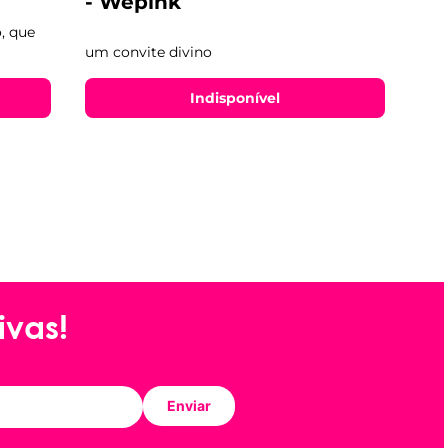
- Wepink
, que
um convite divino
Indisponível
ivas!
Enviar