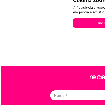
Colônia 200
A fragrância amade
elegância e sofist
Indi
rece