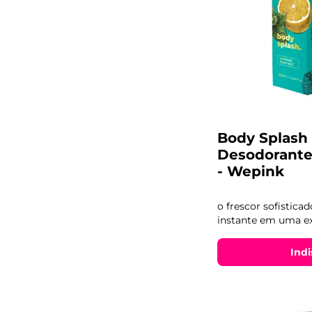
Body Splash
Desodorante
- Wepink
o frescor sofistica
instante em uma ex
Indi