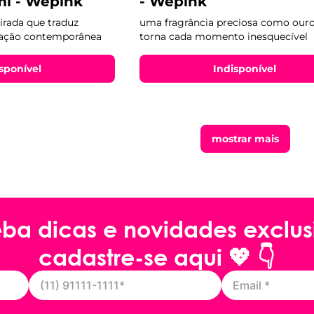
ml - Wepink
- Wepink
irada que traduz
uma fragrância preciosa como ouro
icação contemporânea
torna cada momento inesquecível
sponível
Indisponível
mostrar mais
ba dicas e novidades exclus
cadastre-se aqui 💖 👇