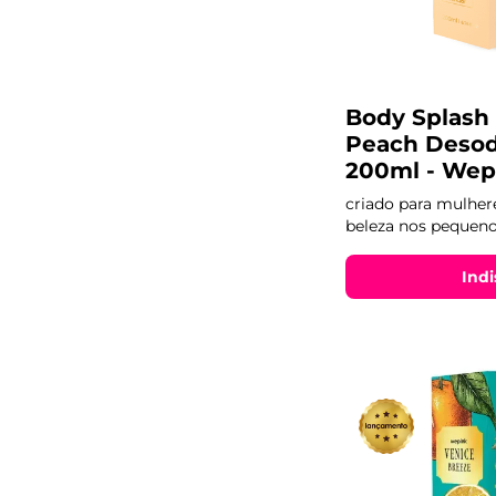
Fougere
Body Splash 
Peach Desod
200ml - Wep
criado para mulhe
beleza nos peque
Indi