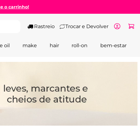
ze o carrinho!
Rastreio
Trocar e Devolver
e oil
make
hair
roll-on
bem-estar