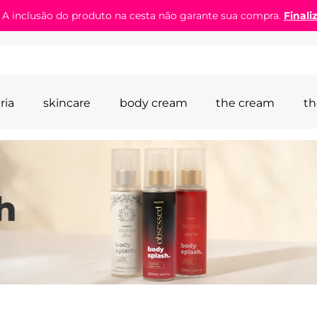
! A inclusão do produto na cesta não garante sua compra.
Finali
ria
skincare
body cream
the cream
th