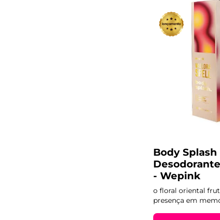
Body Splash 
Desodorante
- Wepink
o floral oriental f
presença em memó