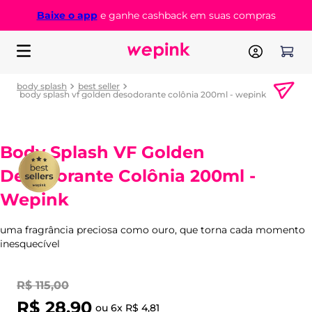
Baixe o app
e ganhe cashback em suas compras
body splash
best seller
body splash vf golden desodorante colônia 200ml - wepink
Body Splash VF Golden
Desodorante Colônia 200ml -
Wepink
uma fragrância preciosa como ouro, que torna cada momento
inesquecível
R$
115
,
00
R$
28
,
90
ou
6
x
R$
4
,
81