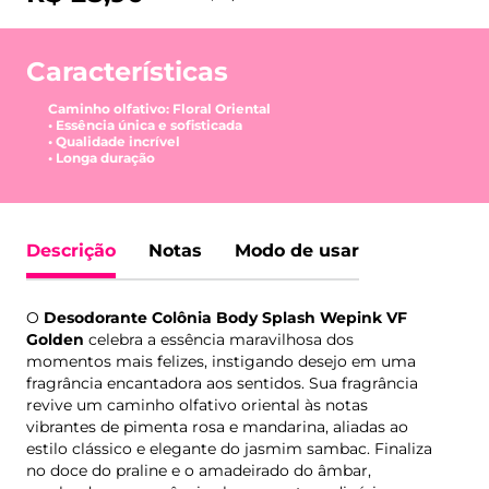
Características
Caminho olfativo: Floral Oriental
• Essência única e sofisticada
• Qualidade incrível
• Longa duração
Descrição
Notas
Modo de usar
O
Desodorante Colônia Body Splash Wepink VF
Golden
celebra a essência maravilhosa dos
momentos mais felizes, instigando desejo em uma
fragrância encantadora aos sentidos. Sua fragrância
revive um caminho olfativo oriental às notas
vibrantes de pimenta rosa e mandarina, aliadas ao
estilo clássico e elegante do jasmim sambac. Finaliza
no doce do praline e o amadeirado do âmbar,