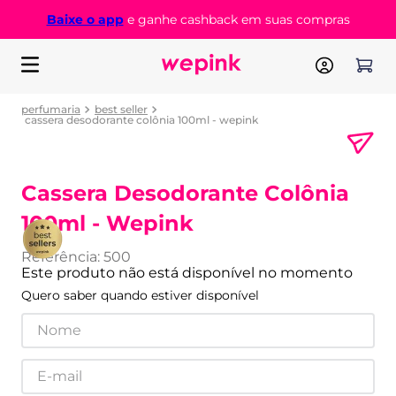
Baixe o app
e ganhe cashback em suas compras
perfumaria
best seller
cassera desodorante colônia 100ml - wepink
Cassera Desodorante Colônia
100ml - Wepink
Referência
:
500
Este produto não está disponível no momento
Quero saber quando estiver disponível