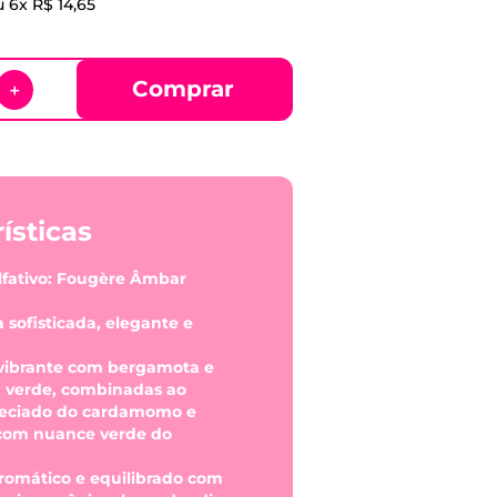
u
6
x
R$
14
,
65
Comprar
＋
ísticas
fativo: Fougère Âmbar
a sofisticada, elegante e
 vibrante com bergamota e
 verde, combinadas ao
peciado do cardamomo e
com nuance verde do
aromático e equilibrado com