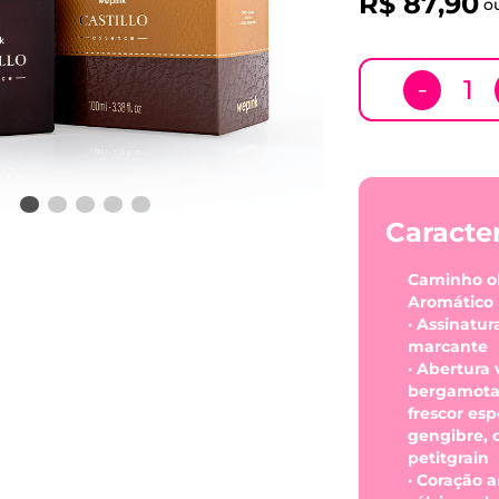
R$
87
,
90
o
－
Caracter
Caminho ol
Aromático
· Assinatur
marcante
· Abertura
bergamota
frescor es
gengibre, 
petitgrain
· Coração 