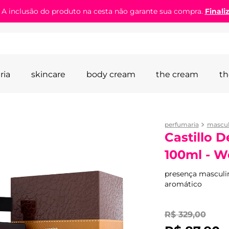
! A inclusão do produto na cesta não garante sua compra.
Finali
ria
skincare
body cream
the cream
th
perfumaria
mascul
Castillo 
100ml - W
presença masculi
aromático
R$
329
,
00