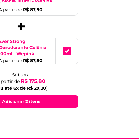
Colônia 100ml - Wepink
A partir de
R$ 87,90
+
Ever Strong
Desodorante Colônia
100ml - Wepink
A partir de
R$ 87,90
Subtotal
R$ 175,80
 partir de
u até 6x de R$ 29,30)
Adicionar 2 itens