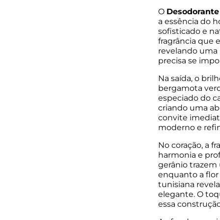
O
Desodorante 
a essência do 
sofisticado e 
fragrância que e
revelando uma 
precisa se impor
Na saída, o bril
bergamota verd
especiado do c
criando uma ab
convite imedia
moderno e refin
No coração, a f
harmonia e profu
gerânio trazem 
enquanto a flor 
tunisiana reve
elegante. O toq
essa construção