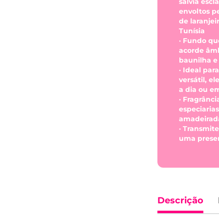
sálvia escl
envoltos pe
de laranjeir
Tunísia
· Fundo qu
acorde âmb
baunilha e
· Ideal pa
versátil, e
a dia ou em
· Fragrância
especiaria
amadeirad
· Transmite
uma presen
Descrição