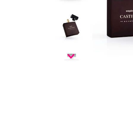
9
º
infinity
10
º
vf golden