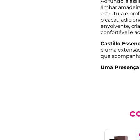
Ao fundo, a assi
âmbar amadeira
estrutura e pro
o cacau adicio
envolvente, cri
confortável e 
Castillo Essen
é uma extensão
que acompanha
Uma Presença 
c