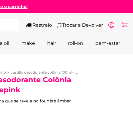
ze o carrinho!
Rastreio
Trocar e Devolver
e oil
make
hair
roll-on
bem-estar
ino
castillo desodorante colônia 100ml - wepink
Desodorante Colônia
epink
na que se revela no fougère âmbar