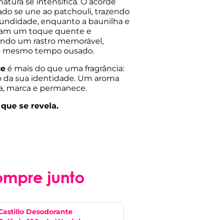
natura se intensifica. O acorde
do se une ao patchouli, trazendo
fundidade, enquanto a baunilha e
nam um toque quente e
ando um rastro memorável,
ao mesmo tempo ousado.
ce
é mais do que uma fragrância:
 da sua identidade. Um aroma
, marca e permanece.
que se revela.
ompre junto
Castillo Desodorante