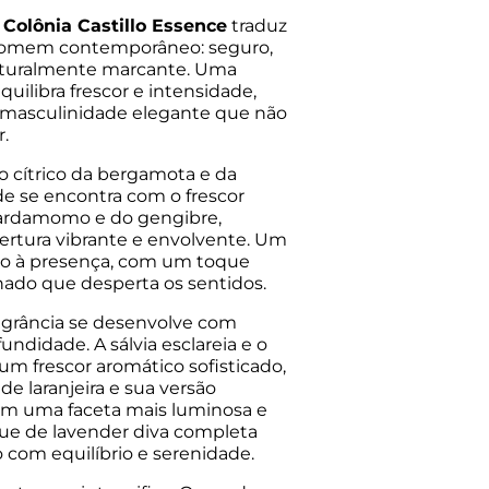
Colônia Castillo Essence
traduz
homem contemporâneo: seguro,
naturalmente marcante. Uma
quilibra frescor e intensidade,
masculinidade elegante que não
.
ho cítrico da bergamota e da
e se encontra com o frescor
ardamomo e do gengibre,
ertura vibrante e envolvente. Um
to à presença, com um toque
ado que desperta os sentidos.
ragrância se desenvolve com
ndidade. A sálvia esclareia e o
um frescor aromático sofisticado,
de laranjeira e sua versão
lam uma faceta mais luminosa e
ue de lavender diva completa
 com equilíbrio e serenidade.