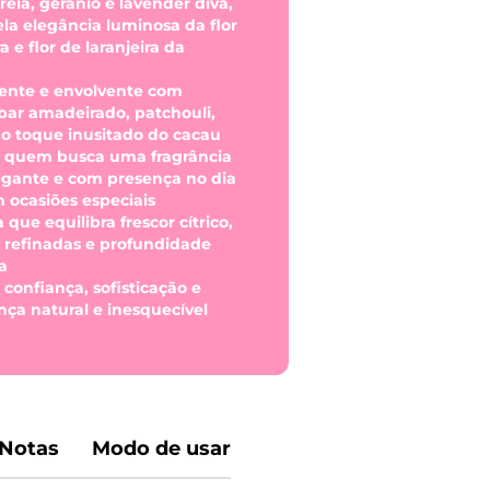
areia, gerânio e lavender diva,
la elegância luminosa da flor
a e flor de laranjeira da
ente e envolvente com
ar amadeirado, patchouli,
 o toque inusitado do cacau
ra quem busca uma fragrância
legante e com presença no dia
 ocasiões especiais
 que equilibra frescor cítrico,
s refinadas e profundidade
a
 confiança, sofisticação e
ça natural e inesquecível
Notas
Modo de usar