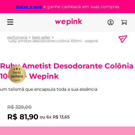
Baixe o app
e ganhe cashback em suas compras
perfumaria
best seller
ruby ametist desodorante colônia 100ml - wepink
Ruby Ametist Desodorante Colônia
100ml - Wepink
um talismã que encapsula toda a sua essência
R$
329
,
00
R$
81
,
90
ou
6
x
R$
13
,
65