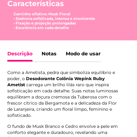
Características
Caminho olfativo: Musk Floral
• Essência sofisticada, intensa e envolvente
• Fixação e projeção prolongadas
• Excelência em cada detalhe
Descrição
Notas
Modo de usar
Como a Ametista, pedra que simboliza equilíbrio e
poder, o
Desodorante Colônia Wepink Ruby
Ametist
carrega um brilho lilás raro que inspira
sofisticação em cada detalhe. Suas notas luminosas
equilibram a doçura cremosa da Tuberosa com o
frescor cítrico da Bergamota e a delicadeza da Flor
de Laranjeira, criando um floral limpo, feminino e
sofisticado.
O fundo de Musk Branco e Cedro envolve a pele em
conforto elegante e duradouro, revelando uma